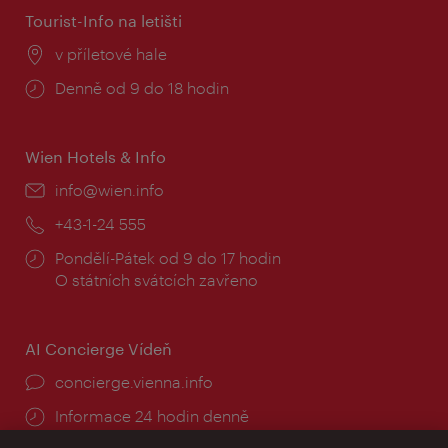
Tourist-Info na letišti
Místo:
v příletové hale
Provozní
Denně od 9 do 18 hodin
doba:
Wien Hotels & Info
E-
info@wien.info
mail:
Telefon:
+43-1-24 555
Provozní
Pondělí-Pátek od 9 do 17 hodin
doba:
O státních svátcích zavřeno
AI Concierge Vídeň
concierge.vienna.info
Informace 24 hodin denně