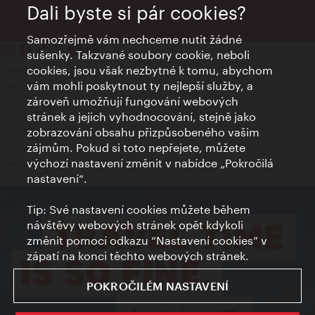
Dali byste si pár cookies?
Samozřejmě vám nechceme nutit žádné
sušenky. Takzvané soubory cookie, neboli
cookies, jsou však nezbytné k tomu, abychom
Kontakty
vám mohli poskytnout ty nejlepší služby, a
Credits
zároveň umožňují fungování webových
Prohlášení o ochraně osobních údajů
stránek a jejich vyhodnocování, stejně jako
Terms of Use
zobrazování obsahu přizpůsobeného vašim
Přístupnost
zájmům. Pokud si toto nepřejete, můžete
Kontakt pro tisk
výchozí nastavení změnit v nabídce „Pokročilá
Nastavení cookies
nastavení“.
© Copyright Wien Tourismus
Tip: Své nastavení cookies můžete během
návštěvy webových stránek opět kdykoli
změnit pomocí odkazu “Nastavení cookies” v
zápatí na konci těchto webových stránek.
POKROČILÉM NASTAVENÍ