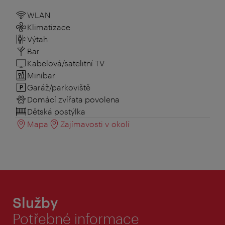
WLAN
Klimatizace
Výtah
Bar
Kabelová/satelitní TV
Minibar
Garáž/parkoviště
Domácí zvířata povolena
Dětská postýlka
Mapa
Zajímavosti v okolí
Služby
Potřebné informace