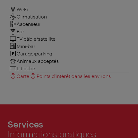
Wi-Fi
Climatisation
Ascenseur
Bar
TV câble/satellite
Mini-bar
Garage/parking
Animaux acceptés
Lit bébé
Carte
Points d'intérêt dans les environs
Services
Informations pratiques