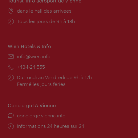
Tourist-Info aéroport de Vienne
Lieu:
dans le hall des arrivées
Horaires
Tous les jours de 9h à 18h
d'ouverture:
Wien Hotels & Info
E-
info@wien.info
mail:
Téléphone:
+43-1-24 555
Horaires
Du Lundi au Vendredi de 9h à 17h
d'ouverture:
Fermé les jours fériés
Concierge IA Vienne
Ort:
concierge.vienna.info
Öffnungszeiten:
Informations 24 heures sur 24