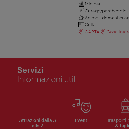
Minibar
Garage/parcheggio
Animali domestici 
Culla
CARTA
Cose inter
Servizi
Informazioni utili
Attrazioni dalla A
Eventi
Trasporti 
alla Z
& bigli