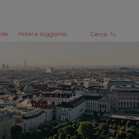
bile
Hotel e soggiorno
Cerca
CERCA
lla mappa