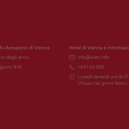
nfo Aeroporto di Vienna
Hotel di Vienna e informazi
ione:
rio degli arrivi
Email:
info@wien.info
 giorni 9-18
Telefono:
+43-1-24 555
Orari
Lunedì-Venerdì ore 9–17
ura:
di
Chiuso nei giorni festivi
apertura: