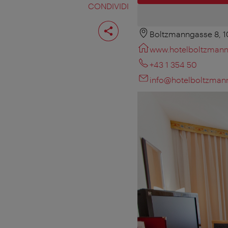
CONDIVIDI
Condividi
pagina
Boltzmanngasse 8, 
www.hotelboltzmann
+43 1 354 50
info@hotelboltzmann