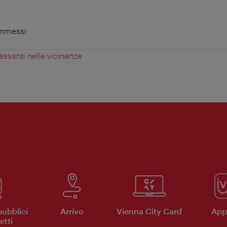
ammessi
essanti nelle vicinanze
pubblici
Arrivo
Vienna City Card
App 
etti