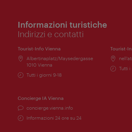
Informazioni turistiche
Indirizzi e contatti
Tourist-Info Vienna
Tourist-I
Posizione:
Albertinaplatz/Maysedergasse
Posiz
nell’at
1010 Vienna
Orari
Tutti i
Orari
Tutti i giorni 9-18
di
di
apert
apertura:
Concierge IA Vienna
Ort:
concierge.vienna.info
Öffnungszeiten:
Informazioni 24 ore su 24