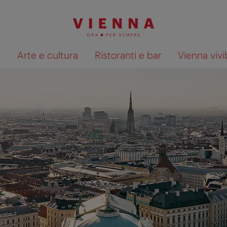
à
Arte e cultura
Ristoranti e bar
Vienna vivi
Mostra i risultati della ricerca su