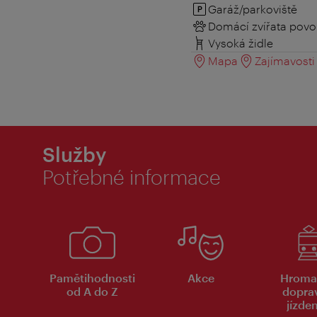
Garáž/parkoviště
Domácí zvířata povo
Vysoká židle
Mapa
Zajímavosti 
Služby
Potřebné informace
Pamětihodnosti
Akce
Hroma
od A do Z
dopra
jízde