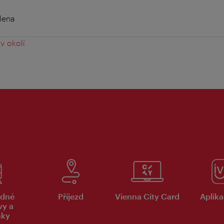
lena
v okolí
dné
Příjezd
Vienna City Card
Aplika
vy a
nky