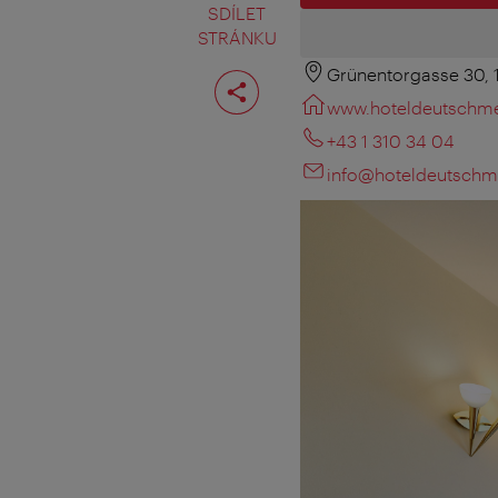
SDÍLET
STRÁNKU
Grünentorgasse 30,
Rozdělit
stranu
www.hoteldeutschmei
+43 1 310 34 04
info@hoteldeutschme