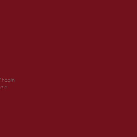
7 hodin
řeno