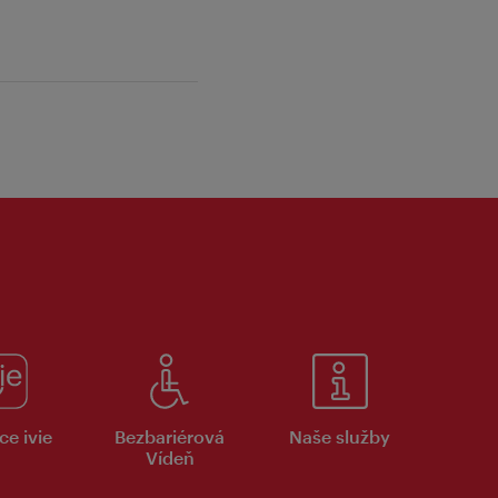
ce ivie
Bezbariérová
Naše služby
Vídeň