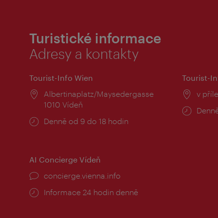
Turistické informace
Adresy a kontakty
Tourist-Info Wien
Tourist-In
Místo:
Albertinaplatz/Maysedergasse
Místo
v příl
1010 Vídeň
Provo
Denně
Provozní
Denně od 9 do 18 hodin
doba:
doba:
AI Concierge Vídeň
concierge.vienna.info
Informace 24 hodin denně