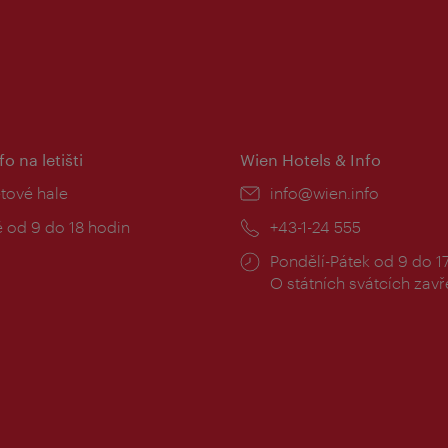
fo na letišti
Wien Hotels & Info
:
etové hale
E-
info@wien.info
mail:
zní
 od 9 do 18 hodin
Telefon:
+43-1-24 555
Provozní
Pondělí-Pátek od 9 do 1
doba:
O státních svátcích zav