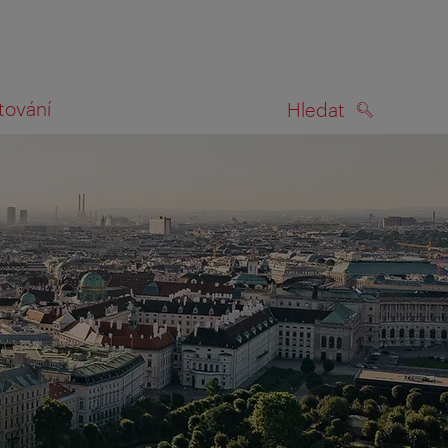
tování
Hledat
HLEDAT
na mapě