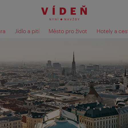
ura
Jídlo a pití
Město pro život
Hotely a ces
Výsledky hledání zobrazit 