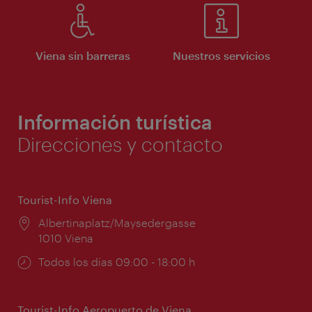
Viena sin barreras
Nuestros servicios
Información turística
Direcciones y contacto
Tourist-Info Viena
Lugar:
Albertinaplatz/Maysedergasse
1010 Viena
Horarios
Todos los días 09:00 - 18:00 h
de
apertura:
Tourist-Info Aeropuerto de Viena