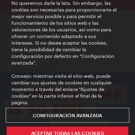
No queremos darle la lata. Sin embargo, las
cookies son necesarias para proporcionarte el
mejor servicio posible y para permitir el
funcionamiento de los sitios web y las
Contacto
valoraciones de los usuarios, así como para
Aviso legal
ofrecer un contenido adaptado a sus
Política de privacidad de datos
intereses. Si no desea aceptar las cookies,
Terms of Use
tiene la posibilidad de cambiar la
Accesibilidad
configuración por defecto en "Configuración
Contacto para la prensa
avanzada".
Ajustes de cookie
© Copyright WienTourismus
Consejo: mientras visita el sitio web, puede
cambiar sus ajustes de cookies en cualquier
momento a través del enlace "Ajustes de
cookies" en la parte inferior al final de la
página.
CONFIGURACIÓN AVANZADA
ACEPTAR TODAS LAS COOKIES