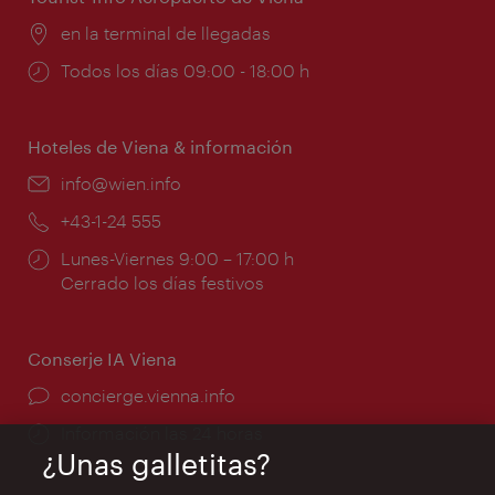
Lugar:
en la terminal de llegadas
Horarios
Todos los días 09:00 - 18:00 h
de
apertura:
Hoteles de Viena & información
e-
info@wien.info
mail:
Teléfono:
+43-1-24 555
Horarios
Lunes-Viernes 9:00 – 17:00 h
de
Cerrado los días festivos
apertura:
Conserje IA Viena
concierge.vienna.info
Información las 24 horas
¿Unas galletitas?