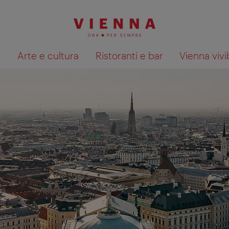
à
Arte e cultura
Ristoranti e bar
Vienna vivi
Mostra i risultati della ricerca su