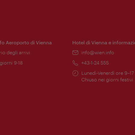
nfo Aeroporto di Vienna
Hotel di Vienna e informazi
ione:
rio degli arrivi
Email:
info@wien.info
 giorni 9-18
Telefono:
+43-1-24 555
Orari
Lunedì-Venerdì ore 9–17
ura:
di
Chiuso nei giorni festivi
apertura: