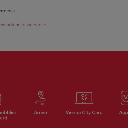
ammessi
essanti nelle vicinanze
pubblici
Arrivo
Vienna City Card
App 
etti