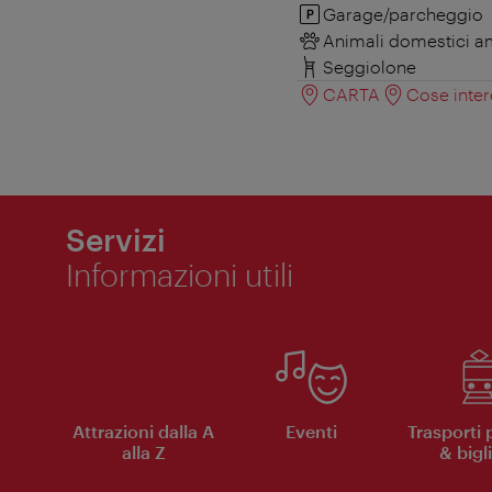
Garage/parcheggio
Animali domestici 
Seggiolone
CARTA
Cose inter
Servizi
Informazioni utili
Attrazioni dalla A
Eventi
Trasporti 
alla Z
& bigli