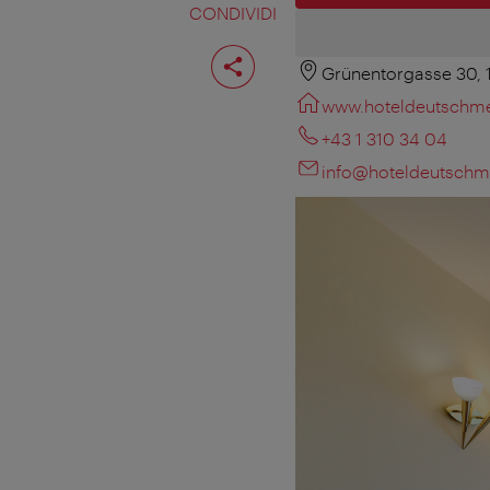
CONDIVIDI
Condividi
pagina
Grünentorgasse 30,
www.hoteldeutschmei
+43 1 310 34 04
info@hoteldeutschme