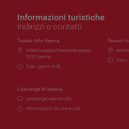
Informazioni turistiche
Indirizzi e contatti
Tourist-Info Vienna
Tourist-I
Posizione:
Albertinaplatz/Maysedergasse
Posiz
nell’at
1010 Vienna
Orari
Tutti i
Orari
Tutti i giorni 9-18
di
di
apert
apertura:
Concierge IA Vienna
Ort:
concierge.vienna.info
Öffnungszeiten:
Informazioni 24 ore su 24