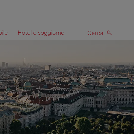
bile
Hotel e soggiorno
Cerca
CERCA
lla mappa