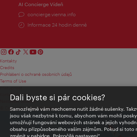
AI Concierge Vídeň
concierge.vienna.info
Informace 24 hodin denně
Kontakty
Credits
Prohlášení o ochraně osobních údajů
Terms of Use
Přístupnost
Kontakt pro tisk
Dali byste si pár cookies?
Nastavení cookies
© Copyright Wien Tourismus
Samozřejmě vám nechceme nutit žádné sušenky. Takzv
jsou však nezbytné k tomu, abychom vám mohli poskytn
umožňují fungování webových stránek a jejich vyhodno
obsahu přizpůsobeného vašim zájmům. Pokud si toto n
změnit v nabídce „Pokročilá nastavení“.