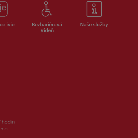
ce ivie
Bezbariérová
Naše služby
Vídeň
7 hodin
řeno