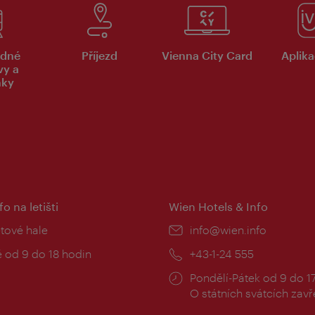
dné
Příjezd
Vienna City Card
Aplika
vy a
nky
fo na letišti
Wien Hotels & Info
:
etové hale
E-
info@wien.info
mail:
zní
 od 9 do 18 hodin
Telefon:
+43-1-24 555
Provozní
Pondělí-Pátek od 9 do 1
doba:
O státních svátcích zav