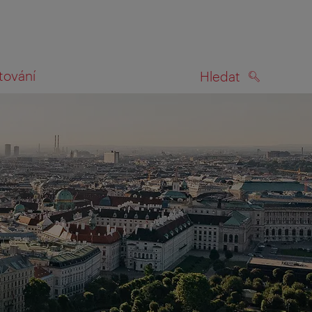
tování
Hledat
HLEDAT
na mapě