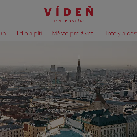
ura
Jídlo a pití
Město pro život
Hotely a ces
Výsledky hledání zobrazit 