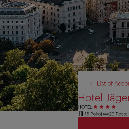
zpět
List of Ac
na:
Hotel Jäge
HOTEL
4 hvězdičky
16 Pokoj
29 Poste