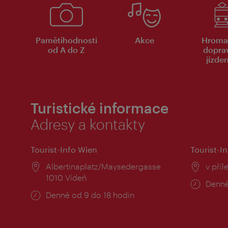
Pamětihodnosti
Akce
Hroma
od A do Z
dopra
jízde
Turistické informace
Adresy a kontakty
Tourist-Info Wien
Tourist-In
Místo:
Albertinaplatz/Maysedergasse
Místo
v příl
1010 Vídeň
Provo
Denně
Provozní
Denně od 9 do 18 hodin
doba:
doba: