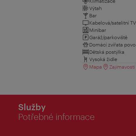
Klimatizace
Výtah
Bar
Kabelová/satelitní TV
Minibar
Garáž/parkoviště
Domácí zvířata povo
Dětská postýlka
Vysoká židle
Mapa
Zajímavosti 
Služby
Potřebné informace