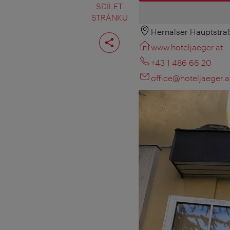
SDÍLET
STRÁNKU
Hernalser Hauptstraß
Rozdělit
stranu
www.hoteljaeger.at
+43 1 486 66 20
office@hoteljaeger.a