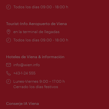
Horarios
Todos los días 09:00 - 18:00 h
de
apertura:
Tourist-Info Aeropuerto de Viena
Lugar:
en la terminal de llegadas
Horarios
Todos los días 09:00 - 18:00 h
de
apertura:
Hoteles de Viena & información
e-
info@wien.info
mail:
Teléfono:
+43-1-24 555
Horarios
Lunes-Viernes 9:00 – 17:00 h
de
Cerrado los días festivos
apertura:
Conserje IA Viena