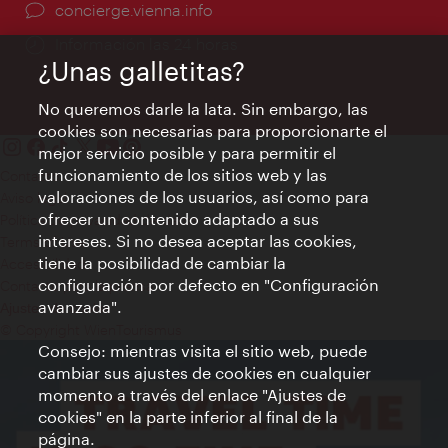
concierge.vienna.info
Información las 24 horas
¿Unas galletitas?
No queremos darle la lata. Sin embargo, las
cookies son necesarias para proporcionarte el
mejor servicio posible y para permitir el
funcionamiento de los sitios web y las
Contacto
valoraciones de los usuarios, así como para
Aviso legal
ofrecer un contenido adaptado a sus
Política de privacidad de datos
intereses. Si no desea aceptar las cookies,
Terms of Use
tiene la posibilidad de cambiar la
Accesibilidad
configuración por defecto en "Configuración
Contacto para la prensa
avanzada".
Ajustes de cookie
© Copyright WienTourismus
Consejo: mientras visita el sitio web, puede
cambiar sus ajustes de cookies en cualquier
momento a través del enlace "Ajustes de
cookies" en la parte inferior al final de la
página.