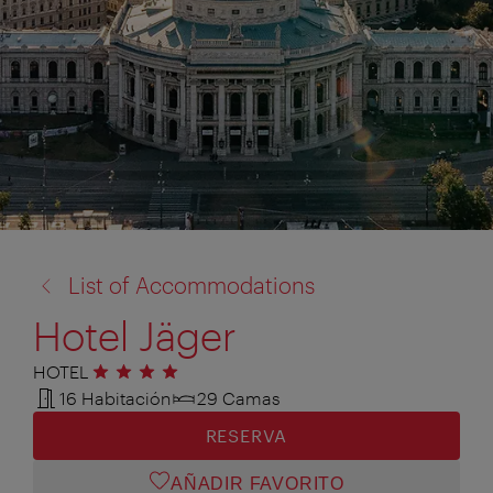
volver
List of Accommodations
a:
Hotel Jäger
HOTEL
4 estrellas
16 Habitación
29 Camas
RESERVA
AÑADIR FAVORITO