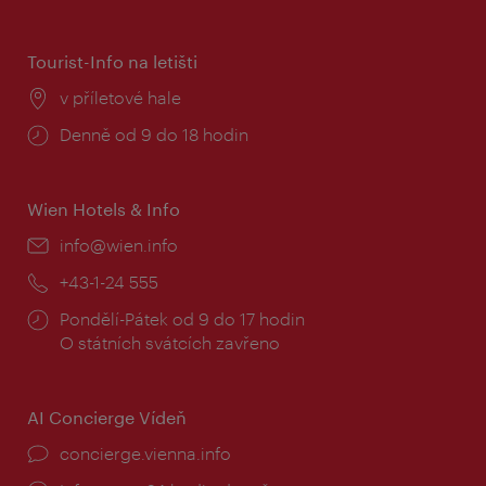
doba:
Tourist-Info na letišti
Místo:
v příletové hale
Provozní
Denně od 9 do 18 hodin
doba:
Wien Hotels & Info
E-
info@wien.info
mail:
Telefon:
+43-1-24 555
Provozní
Pondělí-Pátek od 9 do 17 hodin
doba:
O státních svátcích zavřeno
AI Concierge Vídeň
concierge.vienna.info