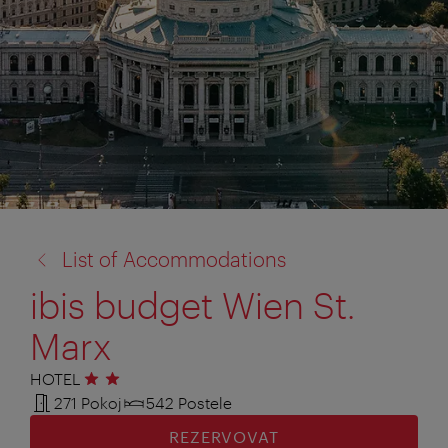
zpět
List of Accommodations
na:
ibis budget Wien St.
Marx
HOTEL
2 hvězdičky
271 Pokoj
542 Postele
REZERVOVAT