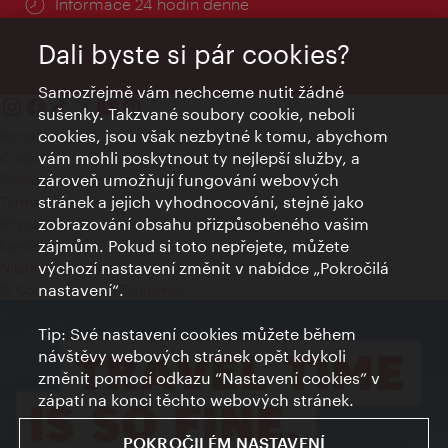
Informace 24 hodin denně
Dali byste si pár cookies?
Samozřejmě vám nechceme nutit žádné
sušenky. Takzvané soubory cookie, neboli
cookies, jsou však nezbytné k tomu, abychom
Kontakty
vám mohli poskytnout ty nejlepší služby, a
Credits
zároveň umožňují fungování webových
Prohlášení o ochraně osobních údajů
stránek a jejich vyhodnocování, stejně jako
Terms of Use
zobrazování obsahu přizpůsobeného vašim
Přístupnost
zájmům. Pokud si toto nepřejete, můžete
Kontakt pro tisk
výchozí nastavení změnit v nabídce „Pokročilá
Nastavení cookies
nastavení“.
© Copyright Wien Tourismus
Tip: Své nastavení cookies můžete během
návštěvy webových stránek opět kdykoli
změnit pomocí odkazu “Nastavení cookies” v
zápatí na konci těchto webových stránek.
POKROČILÉM NASTAVENÍ