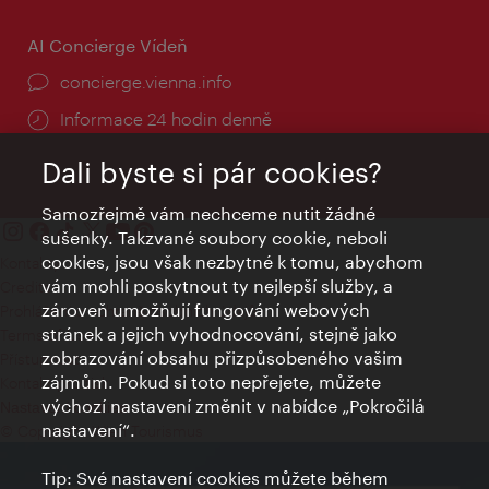
AI Concierge Vídeň
concierge.vienna.info
Informace 24 hodin denně
Dali byste si pár cookies?
Samozřejmě vám nechceme nutit žádné
sušenky. Takzvané soubory cookie, neboli
cookies, jsou však nezbytné k tomu, abychom
Kontakty
vám mohli poskytnout ty nejlepší služby, a
Credits
zároveň umožňují fungování webových
Prohlášení o ochraně osobních údajů
stránek a jejich vyhodnocování, stejně jako
Terms of Use
zobrazování obsahu přizpůsobeného vašim
Přístupnost
zájmům. Pokud si toto nepřejete, můžete
Kontakt pro tisk
výchozí nastavení změnit v nabídce „Pokročilá
Nastavení cookies
nastavení“.
© Copyright Wien Tourismus
Tip: Své nastavení cookies můžete během