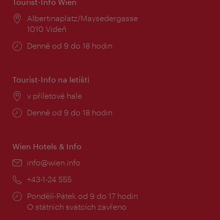
Tourist-Info Wien
Místo:
Albertinaplatz/Maysedergasse
1010 Vídeň
Provozní
Denně od 9 do 18 hodin
doba:
Tourist-Info na letišti
Místo:
v příletové hale
Provozní
Denně od 9 do 18 hodin
doba:
Wien Hotels & Info
E-
info@wien.info
mail:
Telefon:
+43-1-24 555
Provozní
Pondělí-Pátek od 9 do 17 hodin
doba:
O státních svátcích zavřeno