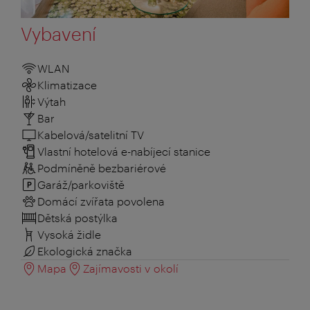
Vybavení
WLAN
Klimatizace
Výtah
Bar
Kabelová/satelitní TV
Vlastní hotelová e-nabíjecí stanice
Podmíněně bezbariérové
Garáž/parkoviště
Domácí zvířata povolena
Dětská postýlka
Vysoká židle
Ekologická značka
Mapa
Zajímavosti v okolí