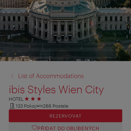
zpět
List of Accommodations
na:
ibis Styles Wien City
HOTEL
3 hvězdičky
133 Pokoj
266 Postele
REZERVOVAT
PŘIDAT DO OBLÍBENÝCH