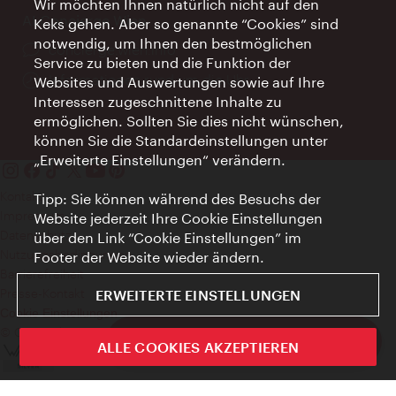
Wir möchten Ihnen natürlich nicht auf den
AI Concierge Wien
Keks gehen. Aber so genannte “Cookies” sind
notwendig, um Ihnen den bestmöglichen
Ort:
concierge.wien.info
Service zu bieten und die Funktion der
Öffnungszeiten:
Informationen rund um die Uhr
Websites und Auswertungen sowie auf Ihre
Interessen zugeschnittene Inhalte zu
ermöglichen. Sollten Sie dies nicht wünschen,
können Sie die Standardeinstellungen unter
„Erweiterte Einstellungen“ verändern.
Kontakt
Tipp: Sie können während des Besuchs der
Impressum
Website jederzeit Ihre Cookie Einstellungen
Datenschutz
über den Link “Cookie Einstellungen” im
Nutzungsbedingungen
Footer der Website wieder ändern.
Barrierefreiheit
Presse-Kontakt
ERWEITERTE EINSTELLUNGEN
Cookie Einstellungen
© Copyright WienTourismus
ivie - Die offizielle City Guide App
ALLE COOKIES AKZEPTIEREN
Schlie