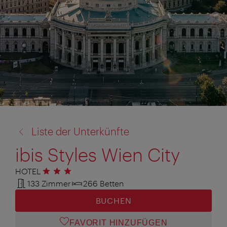
Zurück
Liste der Unterkünfte
zu:
ibis Styles Wien City
HOTEL
3 Sterne
133 Zimmer
266 Betten
BUCHEN
FAVORIT HINZUFÜGEN