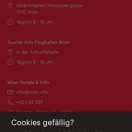
Ort:
Albertinaplatz/Maysedergasse
1010 Wien
Öffnungszeiten:
Täglich 9 - 18 Uhr
Tourist-Info Flughafen Wien
Ort:
in der Ankunftshalle
Öffnungszeiten:
Täglich 9 - 18 Uhr
Wien Hotels & Info
Email:
info@wien.info
Telefon:
+43-1-24 555
Öffnungszeiten:
Montag - Freitag 9 – 17 Uhr
Feiertags geschlossen
Cookies gefällig?