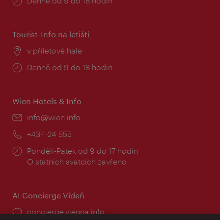
Provozní
Denně od 9 do 18 hodin
doba:
Tourist-Info na letišti
Místo:
v příletové hale
Provozní
Denně od 9 do 18 hodin
doba:
Wien Hotels & Info
E-
info@wien.info
mail:
Telefon:
+43-1-24 555
Provozní
Pondělí-Pátek od 9 do 17 hodin
doba:
O státních svátcích zavřeno
AI Concierge Vídeň
concierge.vienna.info