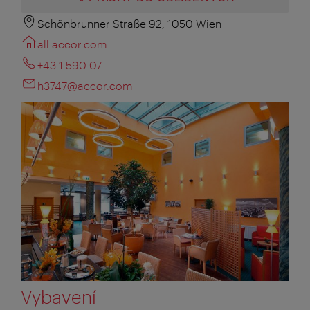
Schönbrunner Straße 92, 1050 Wien
all.accor.com
+43 1 590 07
h3747@accor.com
Vybavení