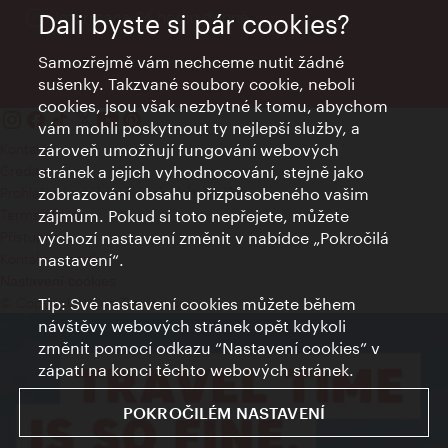
Informace 24 hodin denně
Dali byste si pár cookies?
Samozřejmě vám nechceme nutit žádné
sušenky. Takzvané soubory cookie, neboli
cookies, jsou však nezbytné k tomu, abychom
vám mohli poskytnout ty nejlepší služby, a
Kontakty
zároveň umožňují fungování webových
Credits
stránek a jejich vyhodnocování, stejně jako
Prohlášení o ochraně osobních údajů
zobrazování obsahu přizpůsobeného vašim
Terms of Use
zájmům. Pokud si toto nepřejete, můžete
Přístupnost
výchozí nastavení změnit v nabídce „Pokročilá
Kontakt pro tisk
nastavení“.
Nastavení cookies
© Copyright Wien Tourismus
Tip: Své nastavení cookies můžete během
návštěvy webových stránek opět kdykoli
změnit pomocí odkazu “Nastavení cookies” v
zápatí na konci těchto webových stránek.
POKROČILÉM NASTAVENÍ