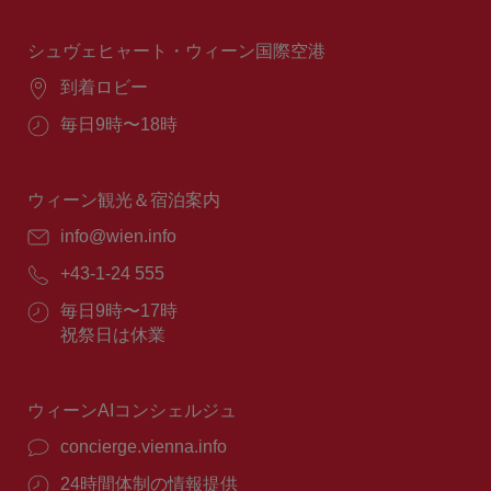
時
間：
シュヴェヒャート・ウィーン国際空港
場
到着ロビー
所：
営
毎日9時〜18時
業
時
間：
ウィーン観光＆宿泊案内
E
info@wien.info
メ
電
+43-1-24 555
ー
話
ル：
営
毎日9時〜17時
番
業
祝祭日は休業
号：
時
間：
ウィーンAIコンシェルジュ
concierge.vienna.info
24時間体制の情報提供