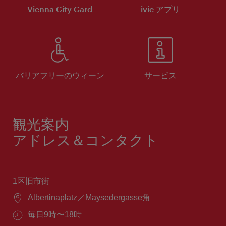
Vienna City Card
ivie アプリ
バリアフリーのウィーン
サービス
観光案内
アドレス＆コンタクト
1区旧市街
場
Albertinaplatz／Maysedergasse角
所：
営
毎日9時〜18時
業