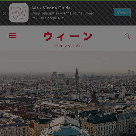
ivie - Vienna Guide
View
WienTourismus / Vienna Tourist Board
free - In Google Play
メ
検
ニ
索
ュ
/>
メ
こ
す
ー
る
ニ
の
の
ュ
ペ
表
ー
ー
示・
非
へ
ジ
表
の
示
ト
ッ
プ
へ