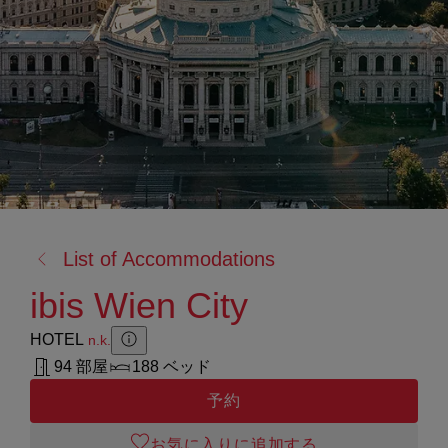
戻
List of Accommodations
る:
ibis Wien City
HOTEL
n.k.
Zusatzinformation anzeigen
Zusatzinformation ausblenden
94 部屋
188 ベッド
予約
お気に入りに追加する