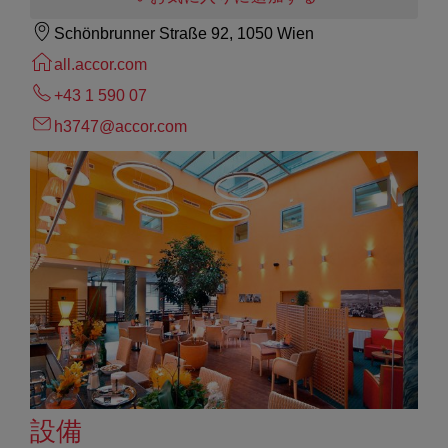
Schönbrunner Straße 92, 1050 Wien
all.accor.com
+43 1 590 07
h3747@accor.com
設備