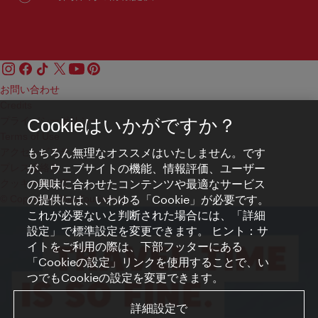
お問い合わせ
Credits
プライバシーポリシー
Cookieはいかがですか？
Terms of Use
もちろん無理なオススメはいたしません。です
アクセシビリティ
が、ウェブサイトの機能、情報評価、ユーザー
プレス連絡先
の興味に合わせたコンテンツや最適なサービス
クッキーの設定
の提供には、いわゆる「Cookie」が必要です。
© Copyright WienTourismus
これが必要ないと判断された場合には、「詳細
設定」で標準設定を変更できます。 ヒント：サ
イトをご利用の際は、下部フッターにある
「Cookieの設定」リンクを使用することで、い
つでもCookieの設定を変更できます。
詳細設定で