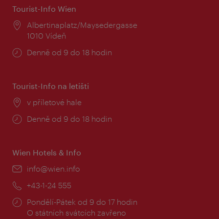
Tourist-Info Wien
Místo:
Albertinaplatz/Maysedergasse
1010 Vídeň
Provozní
Denně od 9 do 18 hodin
doba:
Tourist-Info na letišti
Místo:
v příletové hale
Provozní
Denně od 9 do 18 hodin
doba:
Wien Hotels & Info
E-
info@wien.info
mail:
Telefon:
+43-1-24 555
Provozní
Pondělí-Pátek od 9 do 17 hodin
doba:
O státních svátcích zavřeno