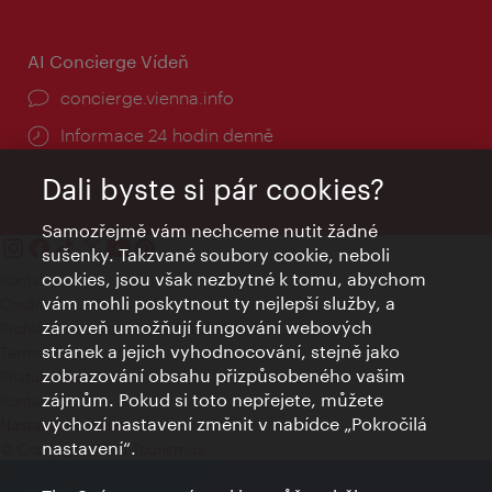
AI Concierge Vídeň
concierge.vienna.info
Informace 24 hodin denně
Dali byste si pár cookies?
Samozřejmě vám nechceme nutit žádné
sušenky. Takzvané soubory cookie, neboli
cookies, jsou však nezbytné k tomu, abychom
Kontakty
vám mohli poskytnout ty nejlepší služby, a
Credits
zároveň umožňují fungování webových
Prohlášení o ochraně osobních údajů
stránek a jejich vyhodnocování, stejně jako
Terms of Use
zobrazování obsahu přizpůsobeného vašim
Přístupnost
zájmům. Pokud si toto nepřejete, můžete
Kontakt pro tisk
výchozí nastavení změnit v nabídce „Pokročilá
Nastavení cookies
nastavení“.
© Copyright Wien Tourismus