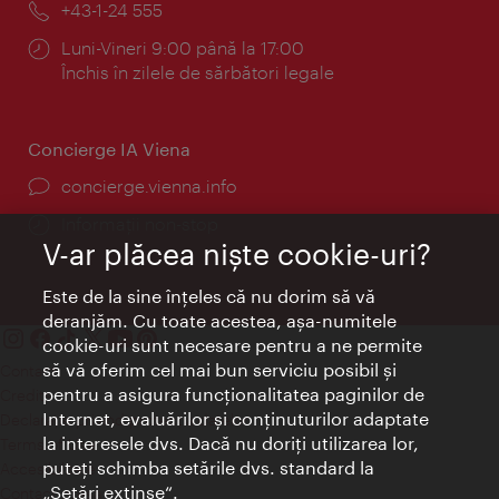
Telefon:
+43-1-24 555
Program:
Luni-Vineri 9:00 până la 17:00
Închis în zilele de sărbători legale
Concierge IA Viena
concierge.vienna.info
Informații non-stop
V-ar plăcea nişte cookie-uri?
Este de la sine înţeles că nu dorim să vă
deranjăm. Cu toate acestea, aşa-numitele
cookie-uri sunt necesare pentru a ne permite
să vă oferim cel mai bun serviciu posibil şi
Contact
pentru a asigura funcţionalitatea paginilor de
Credits
Internet, evaluărilor şi conţinuturilor adaptate
Declaraţie privind protecţia datelor
la interesele dvs. Dacă nu doriţi utilizarea lor,
Terms of Use
puteţi schimba setările dvs. standard la
Accesibilitate
„Setări extinse“.
Contact presa