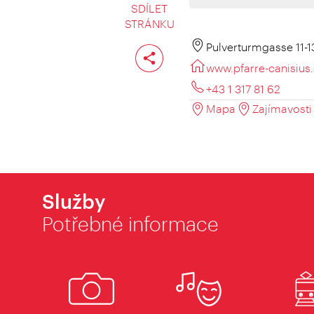
SDÍLET
STRÁNKU
Rozdělit
Pulverturmgasse 11-1
stranu
www.pfarre-canisius.
+43 1 317 81 62
Mapa
Zajímavosti 
Služby
Potřebné informace