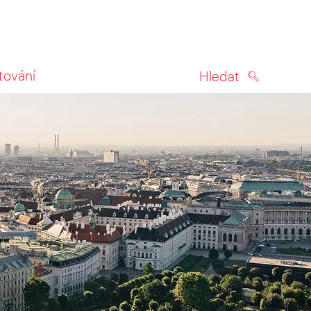
tování
Hledat
HLEDAT
na mapě