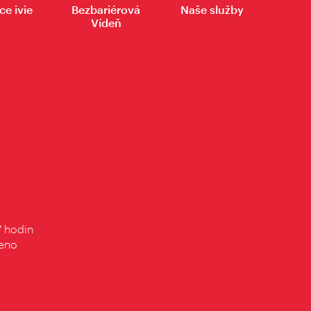
ce ivie
Bezbariérová
Naše služby
Vídeň
7 hodin
řeno