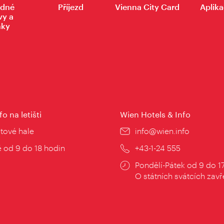
dné
Příjezd
Vienna City Card
Aplika
vy a
nky
fo na letišti
Wien Hotels & Info
:
etové hale
E-
info@wien.info
mail:
zní
 od 9 do 18 hodin
Telefon:
+43-1-24 555
Provozní
Pondělí-Pátek od 9 do 1
doba:
O státních svátcích zav