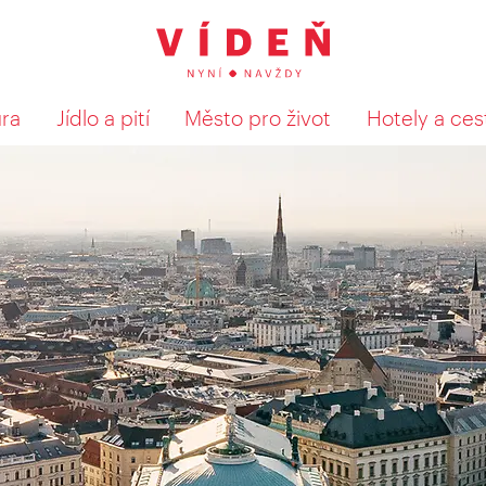
ura
Jídlo a pití
Město pro život
Hotely a ces
Výsledky hledání zobrazit 