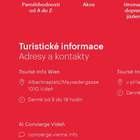
Pamětihodnosti
Akce
Hroma
od A do Z
dopra
jízde
Turistické informace
Adresy a kontakty
Tourist-Info Wien
Tourist-In
Místo:
Albertinaplatz/Maysedergasse
Místo
v příl
1010 Vídeň
Provo
Denně
Provozní
Denně od 9 do 18 hodin
doba:
doba:
AI Concierge Vídeň
concierge.vienna.info