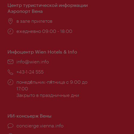
Центр туристической информации
Аэропорт Вена
Расположение:
в зале прилетов
Часы
ежедневно 09:00 - 18:00
работы:
Инфоцентр Wien Hotels & Info
Эл.
info@wien.info
почта:
Телефон:
+43-1-24 555
Часы
понеде́льник-пя́тница с 9:00 до
работы:
17:00
Закрыто в праздничные дни
ИИ-консьерж Вены
concierge.vienna.info