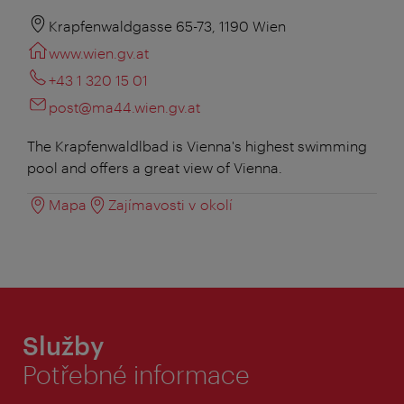
Krapfenwaldgasse 65-73, 1190 Wien
www.wien.gv.at
+43 1 320 15 01
post@ma44.wien.gv.at
The Krapfenwaldlbad is Vienna's highest swimming
pool and offers a great view of Vienna.
Mapa
Zajímavosti v okolí
Služby
Potřebné informace