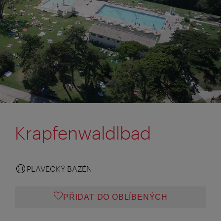
Krapfenwaldlbad
PLAVECKÝ BAZÉN
PŘIDAT DO OBLÍBENÝCH