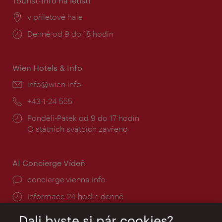
Tourist-Info na letišti
Místo:
v příletové hale
Provozní
Denně od 9 do 18 hodin
doba:
Wien Hotels & Info
E-
info@wien.info
mail:
Telefon:
+43-1-24 555
Provozní
Pondělí-Pátek od 9 do 17 hodin
doba:
O státních svátcích zavřeno
AI Concierge Vídeň
concierge.vienna.info
Informace 24 hodin denně
Dali byste si pár cookies?