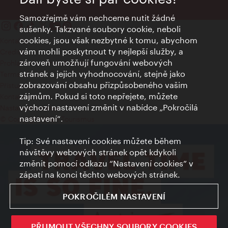
Samozřejmě vám nechceme nutit žádné
sušenky. Takzvané soubory cookie, neboli
cookies, jsou však nezbytné k tomu, abychom
Kontakty
vám mohli poskytnout ty nejlepší služby, a
Credits
zároveň umožňují fungování webových
Prohlášení o ochraně osobních údajů
stránek a jejich vyhodnocování, stejně jako
Terms of Use
zobrazování obsahu přizpůsobeného vašim
Přístupnost
zájmům. Pokud si toto nepřejete, můžete
Kontakt pro tisk
výchozí nastavení změnit v nabídce „Pokročilá
Nastavení cookies
nastavení“.
© Copyright Wien Tourismus
Tip: Své nastavení cookies můžete během
návštěvy webových stránek opět kdykoli
změnit pomocí odkazu “Nastavení cookies” v
zápatí na konci těchto webových stránek.
POKROČILÉM NASTAVENÍ
PŘIJMOUT VŠECHNY SOUBORY COOKIES