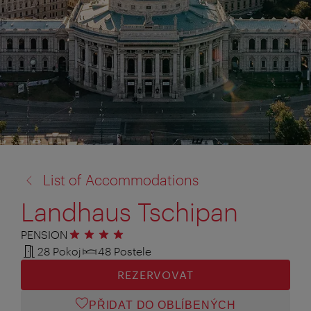
zpět
List of Accommodations
na:
Landhaus Tschipan
PENSION
4 hvězdičky
28 Pokoj
48 Postele
REZERVOVAT
PŘIDAT DO OBLÍBENÝCH