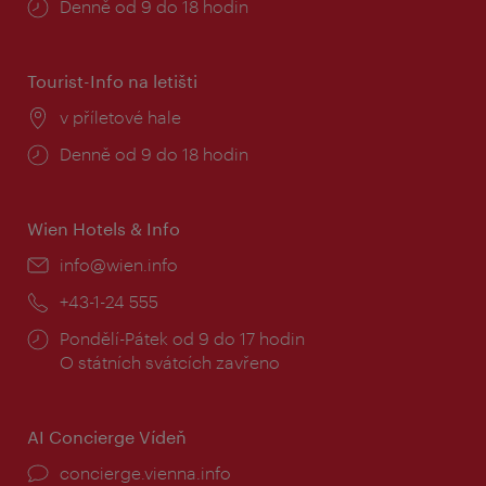
Provozní
Denně od 9 do 18 hodin
doba:
Tourist-Info na letišti
Místo:
v příletové hale
Provozní
Denně od 9 do 18 hodin
doba:
Wien Hotels & Info
E-
info@wien.info
mail:
Telefon:
+43-1-24 555
Provozní
Pondělí-Pátek od 9 do 17 hodin
doba:
O státních svátcích zavřeno
AI Concierge Vídeň
concierge.vienna.info