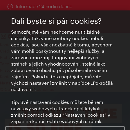
Informace 24 hodin denně
Dali byste si pár cookies?
Samozřejmě vám nechceme nutit žádné
sušenky. Takzvané soubory cookie, neboli
cookies, jsou však nezbytné k tomu, abychom
Kontakty
vám mohli poskytnout ty nejlepší služby, a
Credits
zároveň umožňují fungování webových
Prohlášení o ochraně osobních údajů
stránek a jejich vyhodnocování, stejně jako
Terms of Use
zobrazování obsahu přizpůsobeného vašim
Přístupnost
zájmům. Pokud si toto nepřejete, můžete
Kontakt pro tisk
výchozí nastavení změnit v nabídce „Pokročilá
Nastavení cookies
nastavení“.
© Copyright Wien Tourismus
Tip: Své nastavení cookies můžete během
návštěvy webových stránek opět kdykoli
změnit pomocí odkazu “Nastavení cookies” v
zápatí na konci těchto webových stránek.