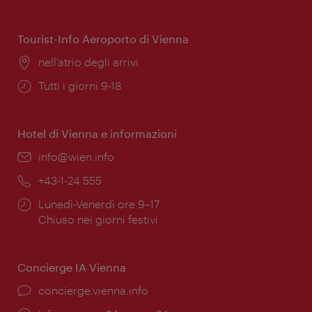
di
apertura:
Tourist-Info Aeroporto di Vienna
Posizione:
nell’atrio degli arrivi
Orari
Tutti i giorni 9-18
di
apertura:
Hotel di Vienna e informazioni
Email:
info@wien.info
Telefono:
+43-1-24 555
Orari
Lunedì-Venerdì ore 9–17
di
Chiuso nei giorni festivi
apertura:
Concierge IA Vienna
Ort:
concierge.vienna.info