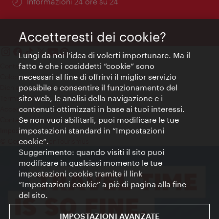
Öffnungszeiten:
Informazioni 24 ore su 24
Accetteresti dei cookie?
Lungi da noi l’idea di volerti importunare. Ma il
fatto è che i cosiddetti “cookie” sono
Contatti
necessari al fine di offrirvi il miglior servizio
Colophon
possibile e consentire il funzionamento del
Dichiarazione sulla protezione dei dati
sito web, le analisi della navigazione e i
Terms of Use
contenuti ottimizzati in base ai tuoi interessi.
Accessibilità
Se non vuoi abilitarli, puoi modificare le tue
Contatto stampa
impostazioni standard in “Impostazioni
Impostazioni cookie
cookie”.
© Copyright WienTourismus
Suggerimento: quando visiti il sito puoi
modificare in qualsiasi momento le tue
impostazioni cookie tramite il link
“Impostazioni cookie” a piè di pagina alla fine
del sito.
IMPOSTAZIONI AVANZATE