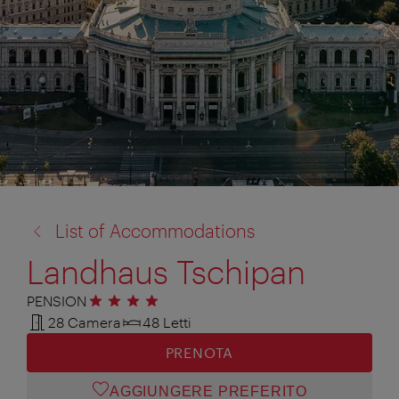
torna
List of Accommodations
a:
Landhaus Tschipan
PENSION
4 stelle
28 Camera
48 Letti
PRENOTA
AGGIUNGERE PREFERITO