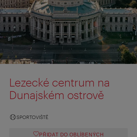
Lezecké centrum na
Dunajském ostrově
SPORTOVIŠTĚ
PŘIDAT DO OBLÍBENÝCH