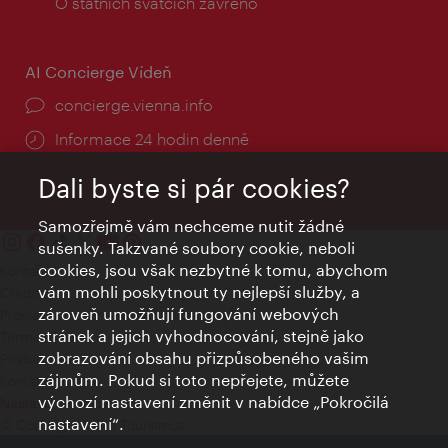
doba:
O státních svátcích zavřeno
AI Concierge Vídeň
concierge.vienna.info
Informace 24 hodin denně
Dali byste si pár cookies?
Samozřejmě vám nechceme nutit žádné
sušenky. Takzvané soubory cookie, neboli
cookies, jsou však nezbytné k tomu, abychom
Kontakty
vám mohli poskytnout ty nejlepší služby, a
Credits
zároveň umožňují fungování webových
Prohlášení o ochraně osobních údajů
stránek a jejich vyhodnocování, stejně jako
Terms of Use
zobrazování obsahu přizpůsobeného vašim
Přístupnost
zájmům. Pokud si toto nepřejete, můžete
Kontakt pro tisk
výchozí nastavení změnit v nabídce „Pokročilá
Nastavení cookies
nastavení“.
© Copyright Wien Tourismus