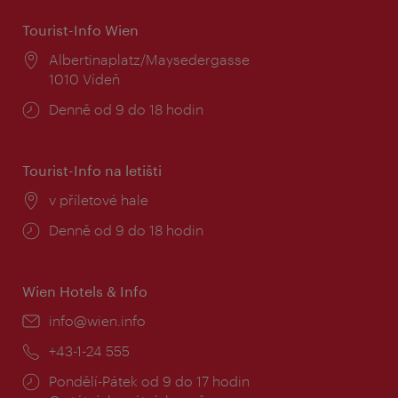
Tourist-Info Wien
Místo:
Albertinaplatz/Maysedergasse
1010 Vídeň
Provozní
Denně od 9 do 18 hodin
doba:
Tourist-Info na letišti
Místo:
v příletové hale
Provozní
Denně od 9 do 18 hodin
doba:
Wien Hotels & Info
E-
info@wien.info
mail:
Telefon:
+43-1-24 555
Provozní
Pondělí-Pátek od 9 do 17 hodin