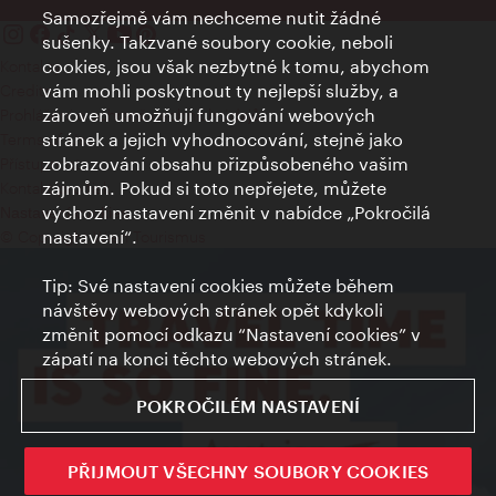
Samozřejmě vám nechceme nutit žádné
sušenky. Takzvané soubory cookie, neboli
cookies, jsou však nezbytné k tomu, abychom
Kontakty
vám mohli poskytnout ty nejlepší služby, a
Credits
zároveň umožňují fungování webových
Prohlášení o ochraně osobních údajů
stránek a jejich vyhodnocování, stejně jako
Terms of Use
zobrazování obsahu přizpůsobeného vašim
Přístupnost
zájmům. Pokud si toto nepřejete, můžete
Kontakt pro tisk
výchozí nastavení změnit v nabídce „Pokročilá
Nastavení cookies
nastavení“.
© Copyright Wien Tourismus
Tip: Své nastavení cookies můžete během
návštěvy webových stránek opět kdykoli
změnit pomocí odkazu “Nastavení cookies” v
zápatí na konci těchto webových stránek.
POKROČILÉM NASTAVENÍ
PŘIJMOUT VŠECHNY SOUBORY COOKIES