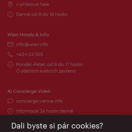
Místo:
v příletové hale
Provozní
Denně od 9 do 18 hodin
doba:
Wien Hotels & Info
E-
info@wien.info
mail:
Telefon:
+43-1-24 555
Provozní
Pondělí-Pátek od 9 do 17 hodin
doba:
O státních svátcích zavřeno
AI Concierge Vídeň
concierge.vienna.info
Informace 24 hodin denně
Dali byste si pár cookies?