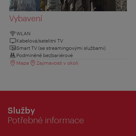
Vybavení
WLAN
Kabelová/satelitní TV
Smart TV (se streamingovými službami)
Podmíněně bezbariérové
Mapa
Zajímavosti v okolí
Služby
Potřebné informace