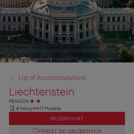
zpět
List of Accommodations
na:
Liechtenstein
PENSION
2 hvězdičky
8 Pokoj
17 Postele
REZERVOVAT
PŘIDAT DO OBLÍBENÝCH