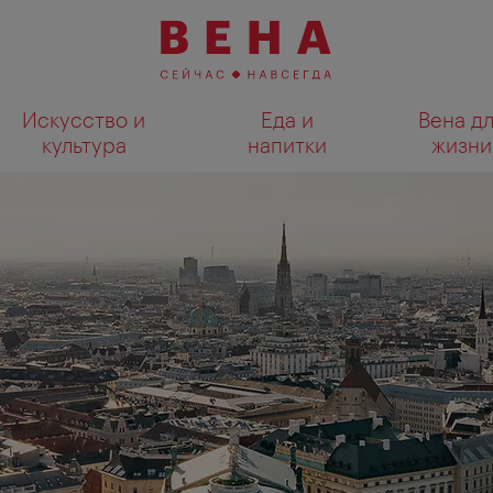
Искусство и
Еда и
Вена д
культура
напитки
жизни
Показать результаты поиска н