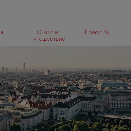
ля
Отели и
Поиск
путешествие
ПОИСК
а карте