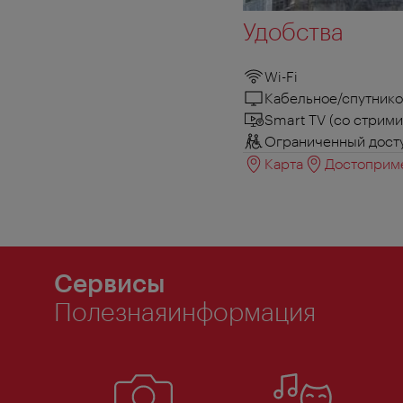
Удобства
Wi-Fi
Кабельное/спутнико
Smart TV (со стрим
Ограниченный досту
Карта
Достоприме
Сервисы
Полезнаяинформация