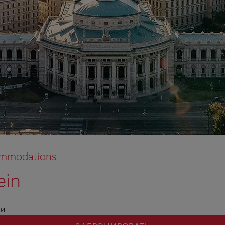
commodations
ein
ти