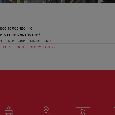
вое телевидение
инговыми сервисами)
п для инвалидных колясок
чательности в окрестностях