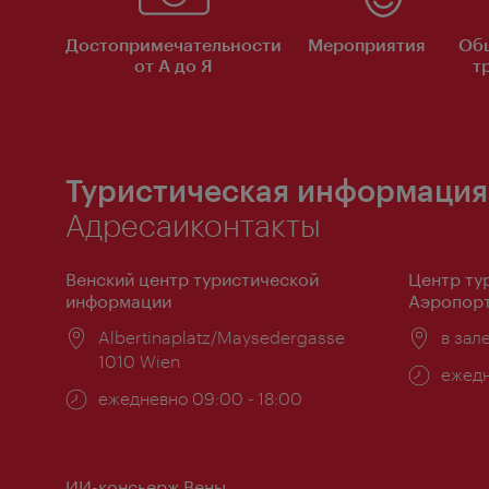
Достопримечательности
Мероприятия
Об
от А до Я
т
Туристическая информация
Адресаиконтакты
Венский центр туристической
Центр ту
информации
Аэропорт
Расположение:
Albertinaplatz/Maysedergasse
Распо
в зал
1010 Wien
Часы
ежедн
Часы
ежедневно 09:00 - 18:00
работ
работы:
ИИ-консьерж Вены