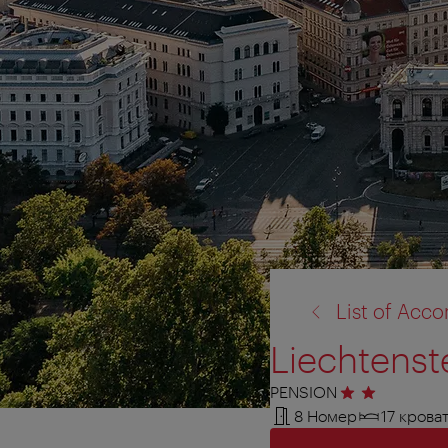
назад
List of Ac
к:
Liechtenst
PENSION
2 звезды
8 Номер
17 крова