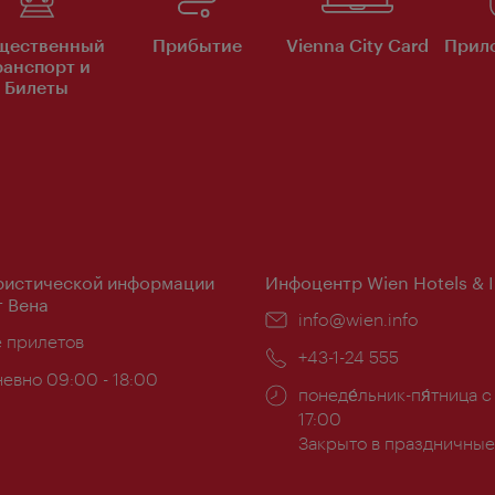
щественный
Прибытие
Vienna City Card
Прило
ранспорт и
Билеты
ристической информации
Инфоцентр Wien Hotels & 
 Вена
Эл.
info@wien.info
ложение:
е прилетов
почта:
Телефон:
+43-1-24 555
евно 09:00 - 18:00
Часы
понеде́льник-пя́тница с
ы:
работы:
17:00
Закрыто в праздничные