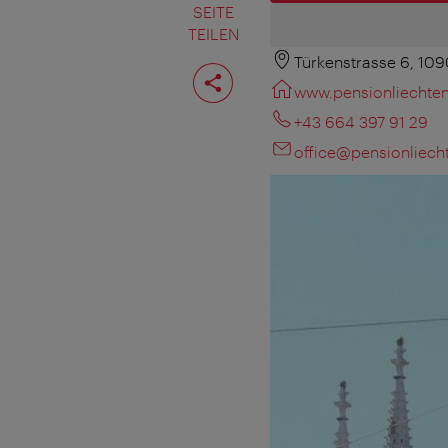
SEITE
TEILEN
Türkenstrasse 6, 10
Seite
teilen
www.pensionliechten
+43 664 397 91 29
office@pensionliecht