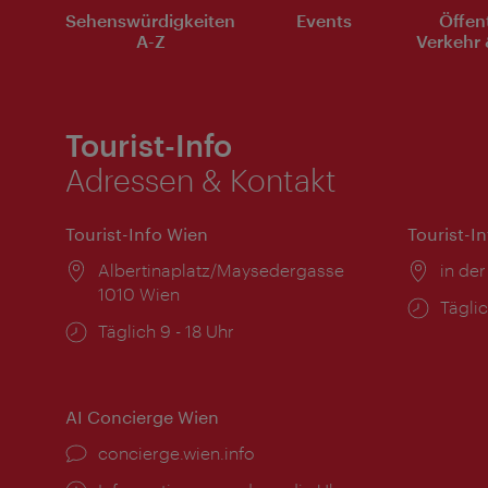
Sehenswürdigkeiten
Events
Öffen
A-Z
Verkehr 
Tourist-Info
Adressen & Kontakt
Tourist-Info Wien
Tourist-I
Ort:
Albertinaplatz/Maysedergasse
Ort:
in der
1010 Wien
Öffnu
Täglic
Öffnungszeiten:
Täglich 9 - 18 Uhr
AI Concierge Wien
Ort:
concierge.wien.info