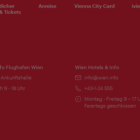
tlicher
Anreise
Vienna City Card
ivi
& Tickets
nfo Flughafen Wien
Wien Hotels & Info
 Ankunftshalle
Email:
info@wien.info
ngszeiten:
h 9 - 18 Uhr
Telefon:
+43-1-24 555
Öffnungszeiten:
Montag - Freitag 9 – 17 
Feiertags geschlossen