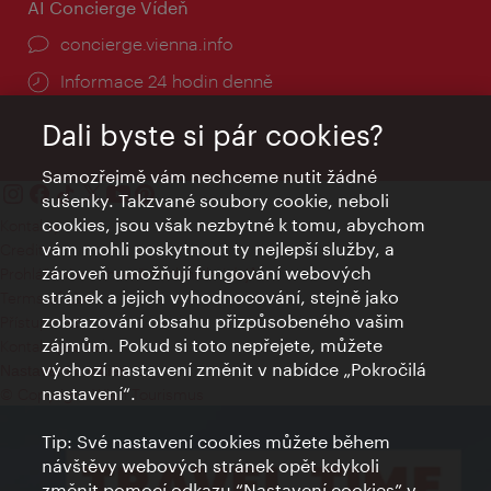
AI Concierge Vídeň
concierge.vienna.info
Informace 24 hodin denně
Dali byste si pár cookies?
Samozřejmě vám nechceme nutit žádné
sušenky. Takzvané soubory cookie, neboli
cookies, jsou však nezbytné k tomu, abychom
Kontakty
vám mohli poskytnout ty nejlepší služby, a
Credits
zároveň umožňují fungování webových
Prohlášení o ochraně osobních údajů
stránek a jejich vyhodnocování, stejně jako
Terms of Use
zobrazování obsahu přizpůsobeného vašim
Přístupnost
zájmům. Pokud si toto nepřejete, můžete
Kontakt pro tisk
výchozí nastavení změnit v nabídce „Pokročilá
Nastavení cookies
nastavení“.
© Copyright Wien Tourismus
Tip: Své nastavení cookies můžete během
návštěvy webových stránek opět kdykoli
změnit pomocí odkazu “Nastavení cookies” v