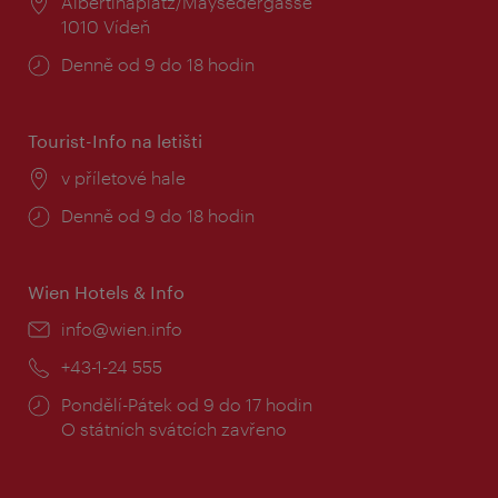
Místo:
Albertinaplatz/Maysedergasse
1010 Vídeň
Provozní
Denně od 9 do 18 hodin
doba:
Tourist-Info na letišti
Místo:
v příletové hale
Provozní
Denně od 9 do 18 hodin
doba:
Wien Hotels & Info
E-
info@wien.info
mail:
Telefon:
+43-1-24 555
Provozní
Pondělí-Pátek od 9 do 17 hodin
doba:
O státních svátcích zavřeno