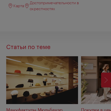
Достопримечательности в
Карта
окрестностях
Статьи по теме
ВП
Mануфактуры Мюльбауэр
Покупки в це