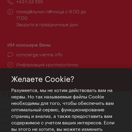
Телефон:
+43-1-24 555
Часы
понеде́льник-пя́тница с 9:00 до
работы:
17:00
Закрыто в праздничные дни
ИИ-консьерж Вены
concierge.vienna.info
Информация круглосуточно
Желаете Cookie?
Разумеется, мы не хотим действовать вам на
нервы. Но так называемые файлы Cookie
необходимы для того, чтобы обеспечить вам
Контакт
оптимальный сервис, функционирование
Credits
страниц и анализ, а также предоставить вам
Положение о конфиденциальности
содержимое с учетом ваших интересов. Если
Terms of Use
вы этого не хотите, вы можете изменить
Доступность