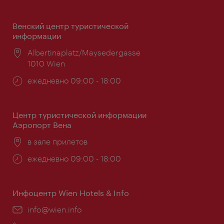
Венский центр туристической
информации
Расположение:
Albertinaplatz/Maysedergasse
1010 Wien
Часы
ежедневно 09:00 - 18:00
работы:
Центр туристической информации
Аэропорт Вена
Расположение:
в зале прилетов
Часы
ежедневно 09:00 - 18:00
работы:
Инфоцентр Wien Hotels & Info
Эл.
info@wien.info
почта: