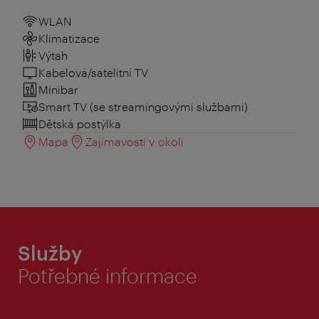
WLAN
Klimatizace
Výtah
Kabelová/satelitní TV
Minibar
Smart TV (se streamingovými službami)
Dětská postýlka
Mapa
Zajímavosti v okolí
Služby
Potřebné informace