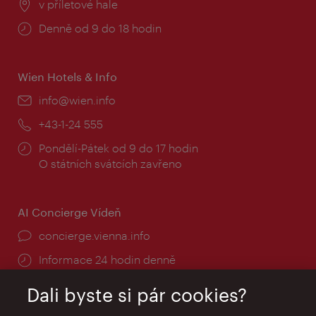
Místo:
v příletové hale
Provozní
Denně od 9 do 18 hodin
doba:
Wien Hotels & Info
E-
info@wien.info
mail:
Telefon:
+43-1-24 555
Provozní
Pondělí-Pátek od 9 do 17 hodin
doba:
O státních svátcích zavřeno
AI Concierge Vídeň
concierge.vienna.info
Informace 24 hodin denně
Dali byste si pár cookies?