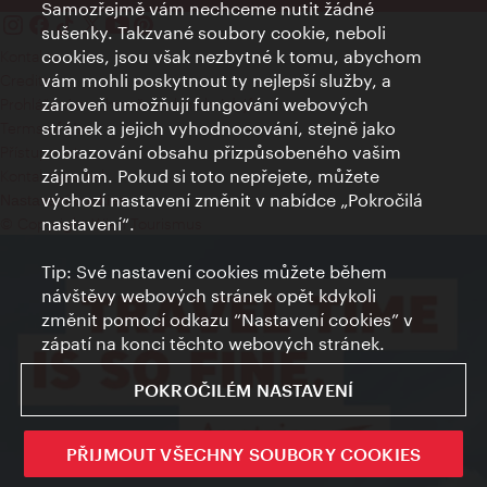
Samozřejmě vám nechceme nutit žádné
sušenky. Takzvané soubory cookie, neboli
cookies, jsou však nezbytné k tomu, abychom
Kontakty
vám mohli poskytnout ty nejlepší služby, a
Credits
zároveň umožňují fungování webových
Prohlášení o ochraně osobních údajů
stránek a jejich vyhodnocování, stejně jako
Terms of Use
zobrazování obsahu přizpůsobeného vašim
Přístupnost
zájmům. Pokud si toto nepřejete, můžete
Kontakt pro tisk
výchozí nastavení změnit v nabídce „Pokročilá
Nastavení cookies
nastavení“.
© Copyright Wien Tourismus
Tip: Své nastavení cookies můžete během
návštěvy webových stránek opět kdykoli
změnit pomocí odkazu “Nastavení cookies” v
zápatí na konci těchto webových stránek.
POKROČILÉM NASTAVENÍ
PŘIJMOUT VŠECHNY SOUBORY COOKIES