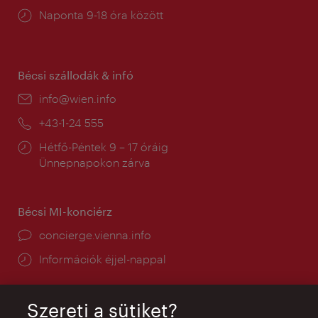
Nyitva
Naponta 9-18 óra között
tartás:
Bécsi szállodák & infó
E-
info@wien.info
mail:
Telefon:
+43-1-24 555
Nyitva
Hétfő-Péntek 9 – 17 óráig
tartás:
Ünnepnapokon zárva
Bécsi MI-konciérz
concierge.vienna.info
Információk éjjel-nappal
Szereti a sütiket?