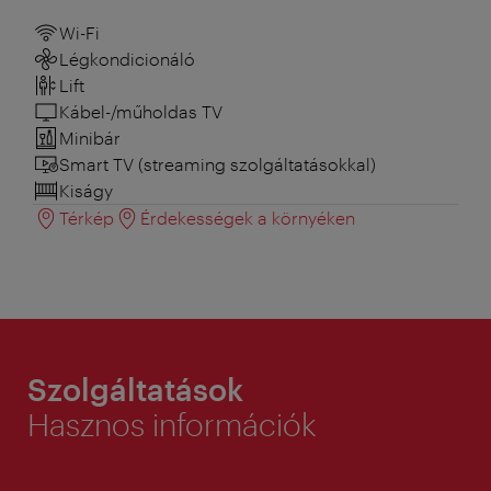
Wi-Fi
Légkondicionáló
Lift
Kábel-/műholdas TV
Minibár
Smart TV (streaming szolgáltatásokkal)
Kiságy
Térkép
Érdekességek a környéken
Szolgáltatások
Hasznos információk