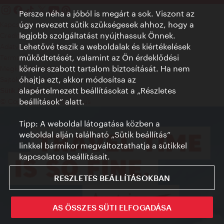
Persze néha a jóból is megárt a sok. Viszont az
úgy nevezett sütik szükségesek ahhoz, hogy a
Kapcsolat
legjobb szolgáltatást nyújthassuk Önnek.
Credits
Lehetővé teszik a weboldalak és kiértékelések
Adatvédelmi nyilatkozat
működtetését, valamint az Ön érdeklődési
Terms of Use
köreire szabott tartalom biztosítását. Ha nem
Megközelíthetőség
óhajtja ezt, akkor módosítsa az
Sajtókapcsolat
alapértelmezett beállításokat a „Részletes
Sütik beállítása
beállítások“ alatt.
© Copyright WienTourismus
Tipp: A weboldal látogatása közben a
weboldal alján található „Sütik beállítás”
linkkel bármikor megváltoztathatja a sütikkel
kapcsolatos beállításait.
RESZLETES BEÁLLÍTÁSOKBAN
AS ÖSSZES SÜTI ELFOGADÁSA