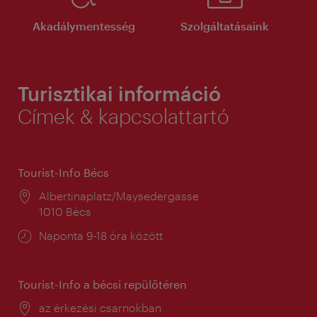
Akadálymentesség
Szolgáltatásaink
Turisztikai információ
Címek & kapcsolattartó
Tourist-Info Bécs
Helyszín:
Albertinaplatz/Maysedergasse
1010 Bécs
Nyitva
Naponta 9-18 óra között
tartás:
Tourist-Info a bécsi repülőtéren
Helyszín:
az érkezési csarnokban