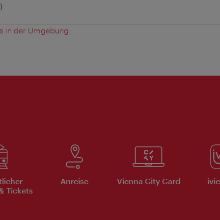
)
es in der Umgebung
tlicher
Anreise
Vienna City Card
ivi
& Tickets