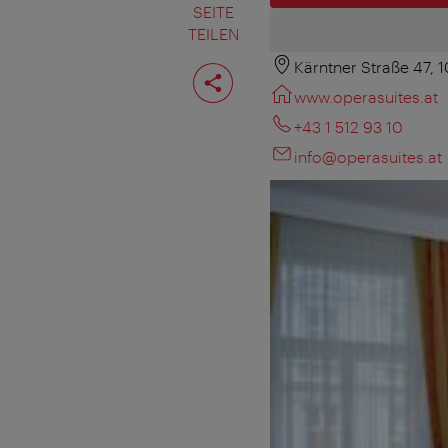
SEITE
TEILEN
Kärntner Straße 47, 
Seite
teilen
www.operasuites.at
+43 1 512 93 10
info@operasuites.at