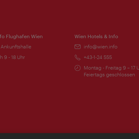
nfo Flughafen Wien
Wien Hotels & Info
 Ankunftshalle
Email:
info@wien.info
ngszeiten:
h 9 - 18 Uhr
Telefon:
+43-1-24 555
Öffnungszeiten:
Montag - Freitag 9 – 17 
Feiertags geschlossen