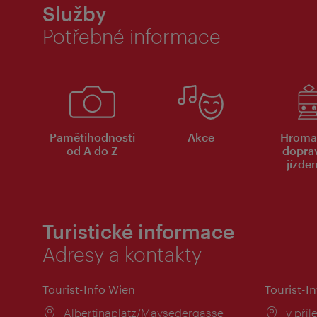
Služby
Potřebné informace
Pamětihodnosti
Akce
Hroma
od A do Z
dopra
jízde
Turistické informace
Adresy a kontakty
Tourist-Info Wien
Tourist-In
Místo:
Albertinaplatz/Maysedergasse
Místo
v příl