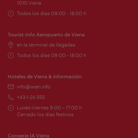
1010 Viena
Horarios
Todos los días 09:00 - 18:00 h
de
apertura:
Tourist-Info Aeropuerto de Viena
Lugar:
en la terminal de llegadas
Horarios
Todos los días 09:00 - 18:00 h
de
apertura:
Hoteles de Viena & información
e-
info@wien.info
mail:
Teléfono:
+43-1-24 555
Horarios
Lunes-Viernes 9:00 – 17:00 h
de
Cerrado los días festivos
apertura:
Conserje IA Viena