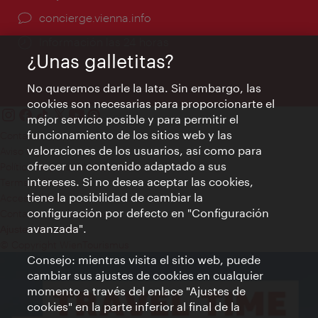
concierge.vienna.info
Información las 24 horas
¿Unas galletitas?
No queremos darle la lata. Sin embargo, las
cookies son necesarias para proporcionarte el
mejor servicio posible y para permitir el
funcionamiento de los sitios web y las
Contacto
valoraciones de los usuarios, así como para
Aviso legal
ofrecer un contenido adaptado a sus
Política de privacidad de datos
intereses. Si no desea aceptar las cookies,
Terms of Use
tiene la posibilidad de cambiar la
Accesibilidad
configuración por defecto en "Configuración
Contacto para la prensa
avanzada".
Ajustes de cookie
© Copyright WienTourismus
Consejo: mientras visita el sitio web, puede
cambiar sus ajustes de cookies en cualquier
momento a través del enlace "Ajustes de
cookies" en la parte inferior al final de la