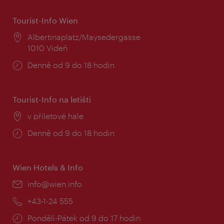
Tourist-Info Wien
Místo:
Albertinaplatz/Maysedergasse
1010 Vídeň
Provozní
Denně od 9 do 18 hodin
doba:
Tourist-Info na letišti
Místo:
v příletové hale
Provozní
Denně od 9 do 18 hodin
doba:
Wien Hotels & Info
E-
info@wien.info
mail:
Telefon:
+43-1-24 555
Provozní
Pondělí-Pátek od 9 do 17 hodin