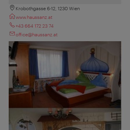
Krobothgasse 6-12, 1230 Wien
www.haussanz.at
+43 664 172 23 74
office@haussanz.at