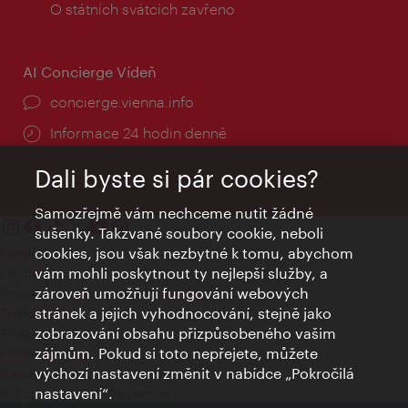
doba:
O státních svátcích zavřeno
AI Concierge Vídeň
concierge.vienna.info
Informace 24 hodin denně
Dali byste si pár cookies?
Samozřejmě vám nechceme nutit žádné
sušenky. Takzvané soubory cookie, neboli
cookies, jsou však nezbytné k tomu, abychom
Kontakty
vám mohli poskytnout ty nejlepší služby, a
Credits
zároveň umožňují fungování webových
Prohlášení o ochraně osobních údajů
stránek a jejich vyhodnocování, stejně jako
Terms of Use
zobrazování obsahu přizpůsobeného vašim
Přístupnost
zájmům. Pokud si toto nepřejete, můžete
Kontakt pro tisk
výchozí nastavení změnit v nabídce „Pokročilá
Nastavení cookies
nastavení“.
© Copyright Wien Tourismus