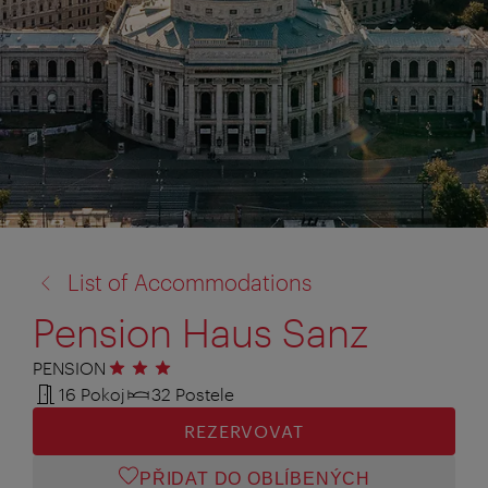
zpět
List of Accommodations
na:
Pension Haus Sanz
PENSION
3 hvězdičky
16 Pokoj
32 Postele
REZERVOVAT
PŘIDAT DO OBLÍBENÝCH