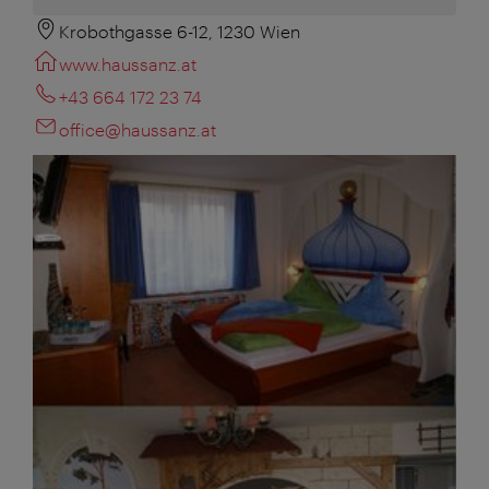
Krobothgasse 6-12, 1230 Wien
www.haussanz.at
+43 664 172 23 74
office@haussanz.at