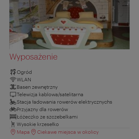
Wyposażenie
Ogród
WLAN
Basen zewnętrzny
Telewizja kablowa/satelitarna
Stacja ładowania rowerów elektrycznychs
Przyjazny dla rowerów
Łóżeczko ze szczebelkami
Wysokie krzesełko
Mapa
Ciekawe miejsca w okolicy