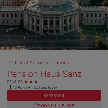
powrót
List of Accommodations
do:
Pension Haus Sanz
PENSION
3 gwiazdki
16 Pokój
32 Ilość łóżek
REZERWUJ
DODAJ ULUBIONE