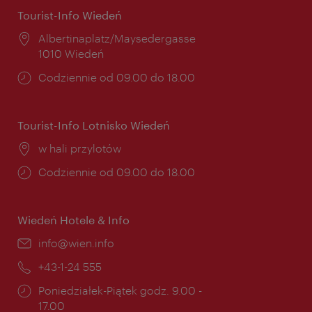
Tourist-Info Wiedeń
Miejsce:
Albertinaplatz/Maysedergasse
1010 Wiedeń
Godziny
Codziennie od 09.00 do 18.00
otwarcia:
Tourist-Info Lotnisko Wiedeń
Miejsce:
w hali przylotów
Godziny
Codziennie od 09.00 do 18.00
otwarcia:
Wiedeń Hotele & Info
E-
info@wien.info
mail:
Telefon:
+43-1-24 555
Godziny
Poniedziałek-Piątek godz. 9.00 -
otwarcia:
17.00