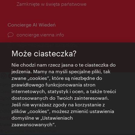
Zamknięte w święta państwowe
Concierge AI Wiedeń
concierge.vienna.info
Informacje przez całą dobę
Może ciasteczka?
Nie chodzi nam rzecz jasna o te ciasteczka do
jedzenia. Mamy na myśli specjalne pliki, tak
zwane „cookies”, które są niezbędne do
prawidłowego funkcjonowania stron
Kontakt
internetowych, statystyk i ocen, a także treści
Credits
dostosowanych do Twoich zainteresowań.
Zgoda na przetwarzanie danych osobowych
Jeśli nie wyrażasz zgody na korzystanie z
Terms of Use
plików „cookies”, możesz zmienić ustawienia
Dostępność
domyślne w „Ustawieniach
Kontakt prasowy
zaawansowanych”.
Ustawienia cookies
© Copyright Wien Tourismus