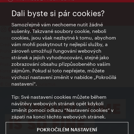
Dali byste si pár cookies?
Samozřejmě vám nechceme nutit žádné
sušenky. Takzvané soubory cookie, neboli
cookies, jsou však nezbytné k tomu, abychom
Kontakty
vám mohli poskytnout ty nejlepší služby, a
Credits
zároveň umožňují fungování webových
Prohlášení o ochraně osobních údajů
stránek a jejich vyhodnocování, stejně jako
Terms of Use
zobrazování obsahu přizpůsobeného vašim
Přístupnost
zájmům. Pokud si toto nepřejete, můžete
Kontakt pro tisk
výchozí nastavení změnit v nabídce „Pokročilá
Nastavení cookies
nastavení“.
© Copyright Wien Tourismus
Tip: Své nastavení cookies můžete během
návštěvy webových stránek opět kdykoli
změnit pomocí odkazu “Nastavení cookies” v
zápatí na konci těchto webových stránek.
POKROČILÉM NASTAVENÍ