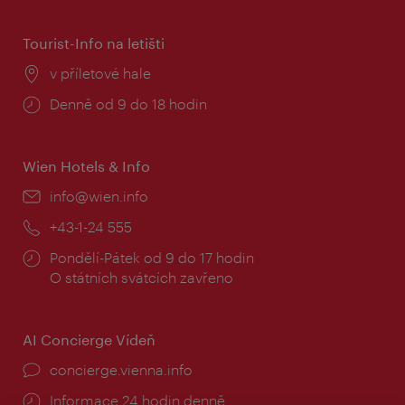
doba:
Tourist-Info na letišti
Místo:
v příletové hale
Provozní
Denně od 9 do 18 hodin
doba:
Wien Hotels & Info
E-
info@wien.info
mail:
Telefon:
+43-1-24 555
Provozní
Pondělí-Pátek od 9 do 17 hodin
doba:
O státních svátcích zavřeno
AI Concierge Vídeň
concierge.vienna.info
Informace 24 hodin denně