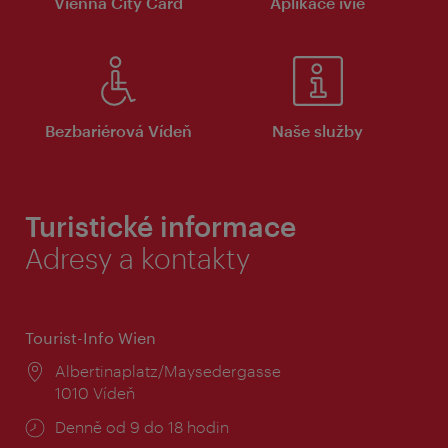
Vienna City Card
Aplikace ivie
Bezbariérová Vídeň
Naše služby
Turistické informace
Adresy a kontakty
Tourist-Info Wien
Místo:
Albertinaplatz/Maysedergasse
1010 Vídeň
Provozní
Denně od 9 do 18 hodin