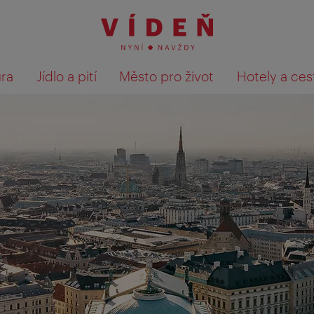
ura
Jídlo a pití
Město pro život
Hotely a ces
Výsledky hledání zobrazit 