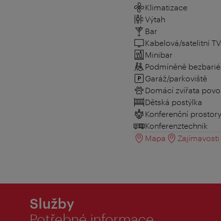
Klimatizace
Výtah
Bar
Kabelová/satelitní TV
Minibar
Podmíněně bezbarié
Garáž/parkoviště
Domácí zvířata povo
Dětská postýlka
Konferenční prostor
Konferenztechnik
Mapa
Zajímavosti 
Služby
Potřebné informace