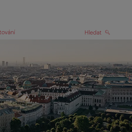
tování
Hledat
HLEDAT
na mapě