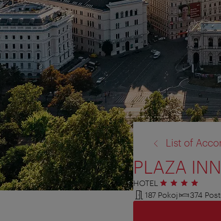
zpět
List of Ac
na:
PLAZA INN
HOTEL
4 hvězdičky
187 Pokoj
374 Post