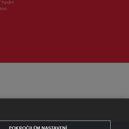
7 hodin
řeno
POKROČILÉM NASTAVENÍ