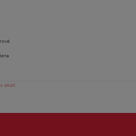
rové
lena
y
v okolí