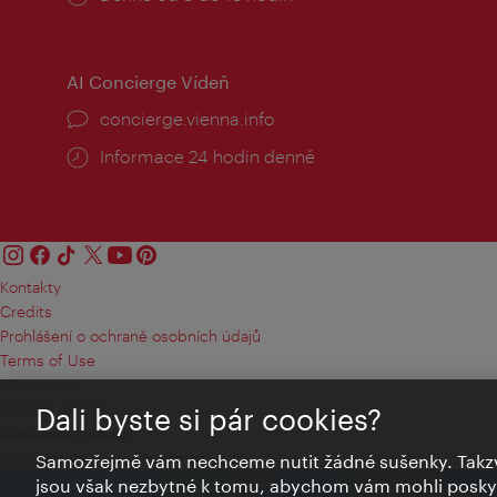
doba:
AI Concierge Vídeň
concierge.vienna.info
Informace 24 hodin denně
Kontakty
Credits
Prohlášení o ochraně osobních údajů
Terms of Use
Přístupnost
Kontakt pro tisk
Dali byste si pár cookies?
Nastavení cookies
© Copyright Wien Tourismus
Samozřejmě vám nechceme nutit žádné sušenky. Takzv
jsou však nezbytné k tomu, abychom vám mohli poskytn