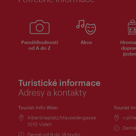
Pamětihodnosti
Akce
Hroma
od A do Z
dopra
jízde
Turistické informace
Adresy a kontakty
Tourist-Info Wien
Tourist-In
Místo:
Albertinaplatz/Maysedergasse
Místo
v příl
1010 Vídeň
Provo
Denně
Provozní
Denně od 9 do 18 hodin
doba: