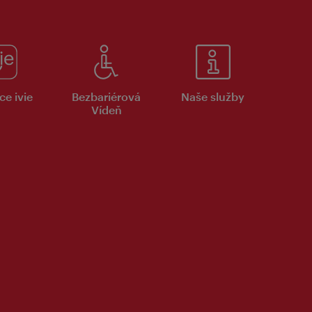
ce ivie
Bezbariérová
Naše služby
Vídeň