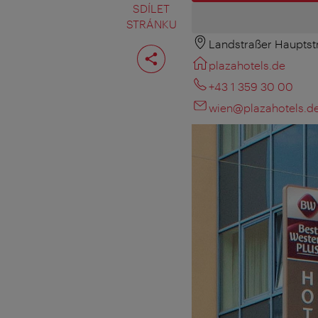
SDÍLET
STRÁNKU
Landstraßer Hauptst
Rozdělit
stranu
plazahotels.de
+43 1 359 30 00
wien@plazahotels.d