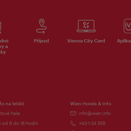
dné
Příjezd
Vienna City Card
Aplika
vy a
nky
fo na letišti
Wien Hotels & Info
:
etové hale
E-
info@wien.info
mail:
zní
 od 9 do 18 hodin
Telefon:
+43-1-24 555