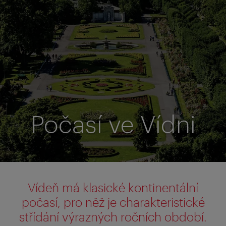
Počasí ve Vídni
Vídeň má klasické kontinentální
počasí, pro něž je charakteristické
střídání výrazných ročních období.