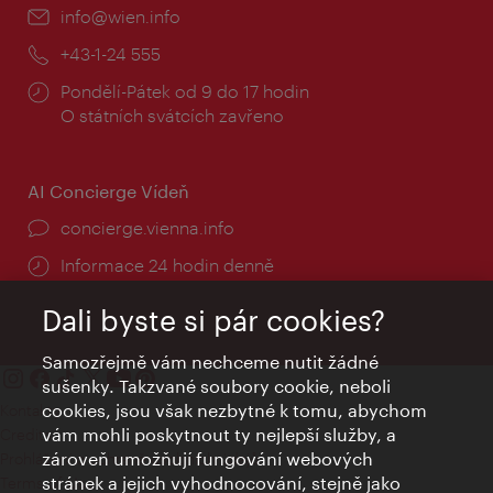
E-
info@wien.info
mail:
Telefon:
+43-1-24 555
Provozní
Pondělí-Pátek od 9 do 17 hodin
doba:
O státních svátcích zavřeno
AI Concierge Vídeň
concierge.vienna.info
Informace 24 hodin denně
Dali byste si pár cookies?
Samozřejmě vám nechceme nutit žádné
sušenky. Takzvané soubory cookie, neboli
cookies, jsou však nezbytné k tomu, abychom
Kontakty
vám mohli poskytnout ty nejlepší služby, a
Credits
zároveň umožňují fungování webových
Prohlášení o ochraně osobních údajů
stránek a jejich vyhodnocování, stejně jako
Terms of Use