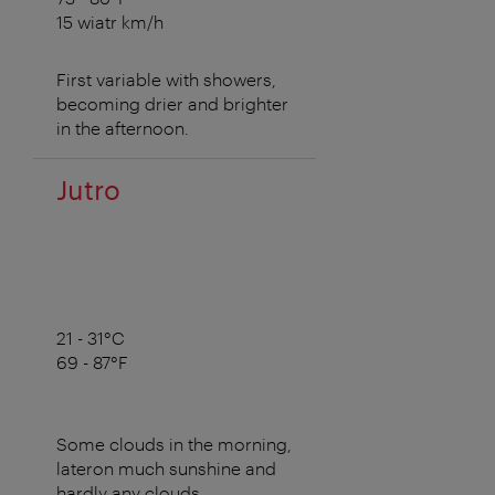
15 wiatr km/h
First variable with showers,
becoming drier and brighter
in the afternoon.
Jutro
21 - 31°C
69 - 87°F
Some clouds in the morning,
lateron much sunshine and
hardly any clouds