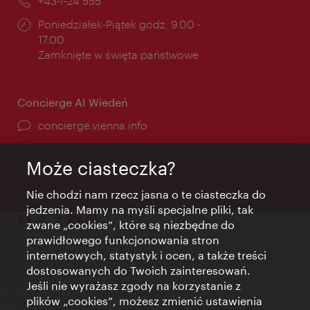
Telefon:
+43-1-24 555
Godziny
Poniedziałek-Piątek godz. 9.00 -
otwarcia:
17.00
Zamknięte w święta państwowe
Concierge AI Wiedeń
concierge.vienna.info
Informacje przez całą dobę
Może ciasteczka?
Nie chodzi nam rzecz jasna o te ciasteczka do
jedzenia. Mamy na myśli specjalne pliki, tak
zwane „cookies”, które są niezbędne do
prawidłowego funkcjonowania stron
Kontakt
internetowych, statystyk i ocen, a także treści
Credits
dostosowanych do Twoich zainteresowań.
Zgoda na przetwarzanie danych osobowych
Jeśli nie wyrażasz zgody na korzystanie z
Terms of Use
plików „cookies”, możesz zmienić ustawienia
Dostępność