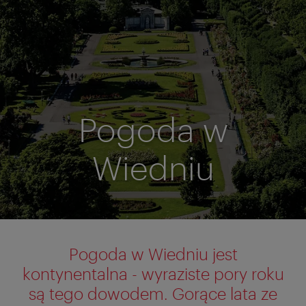
Pogoda w
Wiedniu
Pogoda w Wiedniu jest
kontynentalna - wyraziste pory roku
są tego dowodem. Gorące lata ze