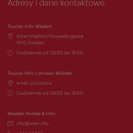
Adresy i dane kontaktowe
Tourist-Info Wiedeń
Miejsce:
Albertinaplatz/Maysedergasse
1010 Wiedeń
Godziny
Codziennie od 09.00 do 18.00
otwarcia:
Tourist-Info Lotnisko Wiedeń
Miejsce:
w hali przylotów
Godziny
Codziennie od 09.00 do 18.00
otwarcia:
Wiedeń Hotele & Info
E-
info@wien.info
mail: