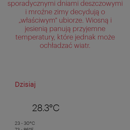
sporadycznymi dniami deszczowymi
i mroźne zimy decydują o
„właściwym" ubiorze. Wiosną i
jesienią panują przyjemne
temperatury, które jednak może
ochładzać wiatr.
Dzisiaj
28.3°C
23 - 30°C
73 - 86°F