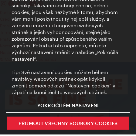
sušenky. Takzvané soubory cookie, neboli
cookies, jsou však nezbytné k tomu, abychom
Kontakty
vám mohli poskytnout ty nejlepší služby, a
Credits
zároveň umožňují fungování webových
Prohlášení o ochraně osobních údajů
stránek a jejich vyhodnocování, stejně jako
Terms of Use
zobrazování obsahu přizpůsobeného vašim
Přístupnost
zájmům. Pokud si toto nepřejete, můžete
Kontakt pro tisk
výchozí nastavení změnit v nabídce „Pokročilá
Nastavení cookies
nastavení“.
© Copyright Wien Tourismus
Tip: Své nastavení cookies můžete během
návštěvy webových stránek opět kdykoli
změnit pomocí odkazu “Nastavení cookies” v
zápatí na konci těchto webových stránek.
POKROČILÉM NASTAVENÍ
PŘIJMOUT VŠECHNY SOUBORY COOKIES