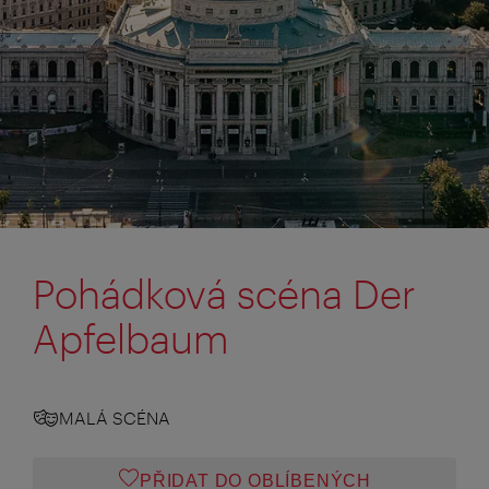
Pohádková scéna Der
Apfelbaum
MALÁ SCÉNA
PŘIDAT DO OBLÍBENÝCH