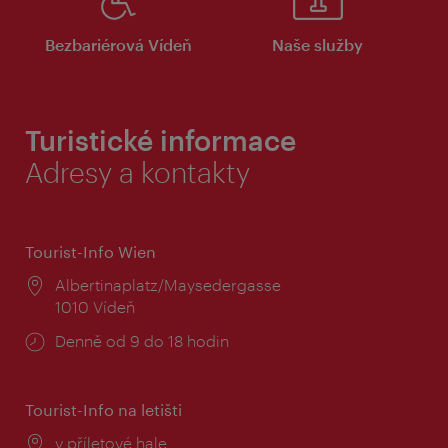
Bezbariérová Vídeň
Naše služby
Turistické informace
Adresy a kontakty
Tourist-Info Wien
Místo:
Albertinaplatz/Maysedergasse
1010 Vídeň
Provozní
Denně od 9 do 18 hodin
doba:
Tourist-Info na letišti
Místo:
v příletové hale