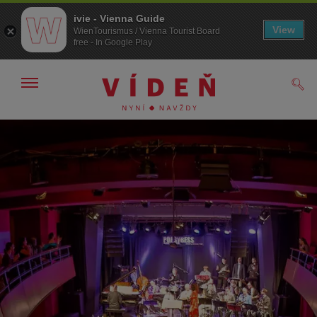
ivie - Vienna Guide
View
WienTourismus / Vienna Tourist Board
free - In Google Play
Zobrazit/skrýt
Hled
navigační
panel
Přejít
Přejít
na
k obsahu
procházení