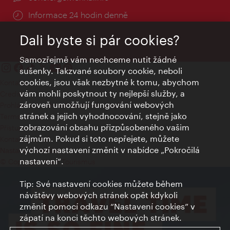
Informace 24 hodin denně
Dali byste si pár cookies?
Samozřejmě vám nechceme nutit žádné
sušenky. Takzvané soubory cookie, neboli
cookies, jsou však nezbytné k tomu, abychom
Kontakty
vám mohli poskytnout ty nejlepší služby, a
Credits
zároveň umožňují fungování webových
Prohlášení o ochraně osobních údajů
stránek a jejich vyhodnocování, stejně jako
Terms of Use
zobrazování obsahu přizpůsobeného vašim
Přístupnost
zájmům. Pokud si toto nepřejete, můžete
Kontakt pro tisk
výchozí nastavení změnit v nabídce „Pokročilá
Nastavení cookies
nastavení“.
© Copyright Wien Tourismus
Tip: Své nastavení cookies můžete během
návštěvy webových stránek opět kdykoli
změnit pomocí odkazu “Nastavení cookies” v
zápatí na konci těchto webových stránek.