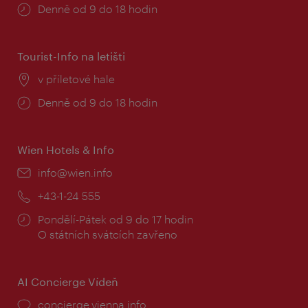
Provozní
Denně od 9 do 18 hodin
doba:
Tourist-Info na letišti
Místo:
v příletové hale
Provozní
Denně od 9 do 18 hodin
doba:
Wien Hotels & Info
E-
info@wien.info
mail:
Telefon:
+43-1-24 555
Provozní
Pondělí-Pátek od 9 do 17 hodin
doba:
O státních svátcích zavřeno
AI Concierge Vídeň
concierge.vienna.info