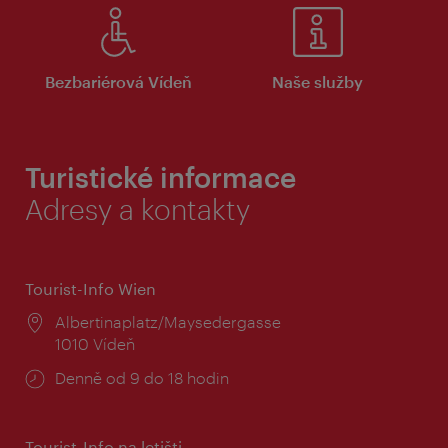
Bezbariérová Vídeň
Naše služby
Turistické informace
Adresy a kontakty
Tourist-Info Wien
Místo:
Albertinaplatz/Maysedergasse
1010 Vídeň
Provozní
Denně od 9 do 18 hodin
doba:
Tourist-Info na letišti