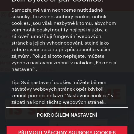
Samozřejmě vám nechceme nutit žádné
sušenky. Takzvané soubory cookie, neboli
cookies, jsou však nezbytné k tomu, abychom
Kontakty
vám mohli poskytnout ty nejlepší služby, a
Credits
zároveň umožňují fungování webových
Prohlášení o ochraně osobních údajů
stránek a jejich vyhodnocování, stejně jako
Terms of Use
zobrazování obsahu přizpůsobeného vašim
Přístupnost
zájmům. Pokud si toto nepřejete, můžete
Kontakt pro tisk
výchozí nastavení změnit v nabídce „Pokročilá
Nastavení cookies
nastavení“.
© Copyright Wien Tourismus
Tip: Své nastavení cookies můžete během
návštěvy webových stránek opět kdykoli
změnit pomocí odkazu “Nastavení cookies” v
zápatí na konci těchto webových stránek.
POKROČILÉM NASTAVENÍ
PŘIJMOUT VŠECHNY SOUBORY COOKIES