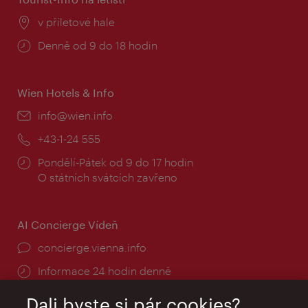
Místo:
v příletové hale
Provozní
Denně od 9 do 18 hodin
doba:
Wien Hotels & Info
E-
info@wien.info
mail:
Telefon:
+43-1-24 555
Provozní
Pondělí-Pátek od 9 do 17 hodin
doba:
O státních svátcích zavřeno
AI Concierge Vídeň
concierge.vienna.info
Informace 24 hodin denně
Dali byste si pár cookies?