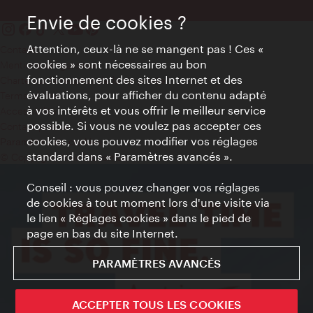
Envie de cookies ?
Attention, ceux-là ne se mangent pas ! Ces «
Contact
cookies » sont nécessaires au bon
Mentions obligatoires
fonctionnement des sites Internet et des
Charte sur le respect de la vie privée
évaluations, pour afficher du contenu adapté
Terms of Use
à vos intérêts et vous offrir le meilleur service
Accessibilité
possible. Si vous ne voulez pas accepter ces
Contact presse
cookies, vous pouvez modifier vos réglages
Paramètres de cookies
standard dans « Paramètres avancés ».
© Copyright WienTourismus
Conseil : vous pouvez changer vos réglages
de cookies à tout moment lors d'une visite via
le lien « Réglages cookies » dans le pied de
page en bas du site Internet.
PARAMÈTRES AVANCÉS
ACCEPTER TOUS LES COOKIES