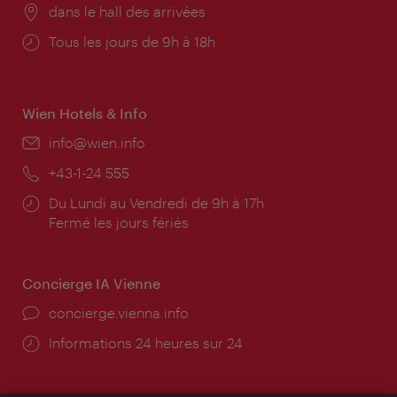
Lieu:
dans le hall des arrivées
Horaires
Tous les jours de 9h à 18h
d'ouverture:
Wien Hotels & Info
E-
info@wien.info
mail:
Téléphone:
+43-1-24 555
Horaires
Du Lundi au Vendredi de 9h à 17h
d'ouverture:
Fermé les jours fériés
Concierge IA Vienne
Ort:
concierge.vienna.info
Öffnungszeiten:
Informations 24 heures sur 24