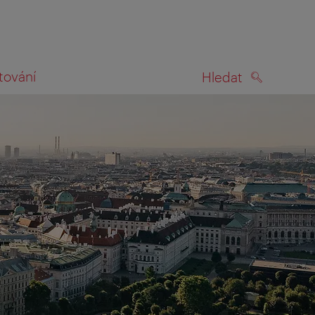
tování
Hledat
HLEDAT
na mapě