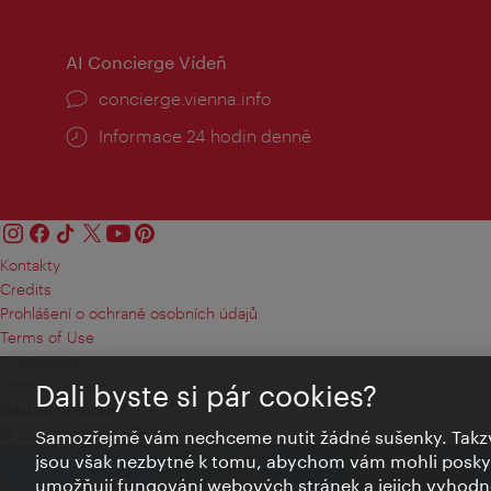
AI Concierge Vídeň
concierge.vienna.info
Informace 24 hodin denně
Kontakty
Credits
Prohlášení o ochraně osobních údajů
Terms of Use
Přístupnost
Kontakt pro tisk
Dali byste si pár cookies?
Nastavení cookies
© Copyright Wien Tourismus
Samozřejmě vám nechceme nutit žádné sušenky. Takzv
jsou však nezbytné k tomu, abychom vám mohli poskytn
umožňují fungování webových stránek a jejich vyhodno