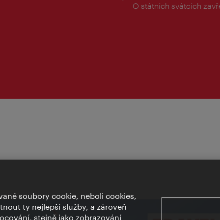
doba:
O státních svátcích zav
ané soubory cookie, neboli cookies,
out ty nejlepší služby, a zároveň
cování, stejně jako zobrazování