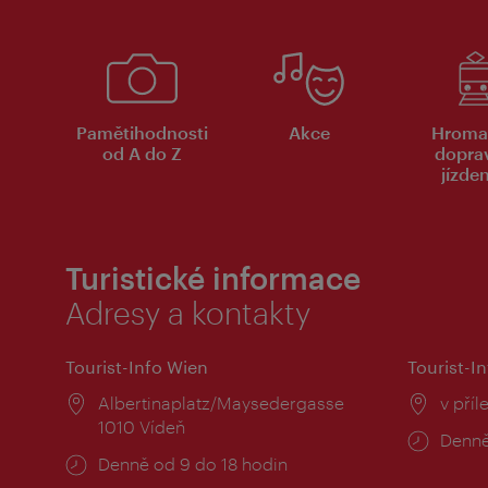
Pamětihodnosti
Akce
Hroma
od A do Z
dopra
jízde
Turistické informace
Adresy a kontakty
Tourist-Info Wien
Tourist-In
Místo:
Albertinaplatz/Maysedergasse
Místo
v příl
1010 Vídeň
Provo
Denně
Provozní
Denně od 9 do 18 hodin
doba:
doba: