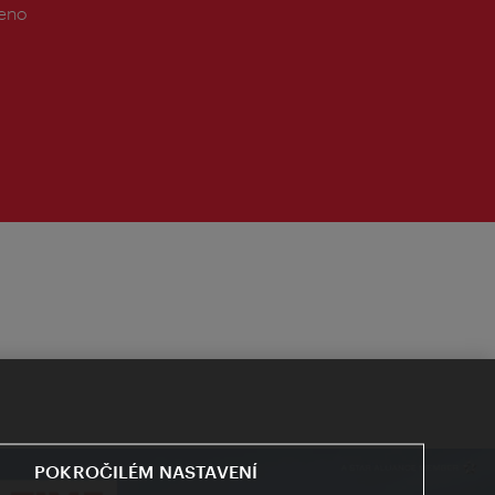
řeno
POKROČILÉM NASTAVENÍ