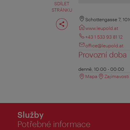
SDÍLET
STRÁNKU
Rozdělit
Schottengasse 7, 10
stranu
www.leupold.at
+43 1 533 93 81 12
office@leupold.at
Provozní doba
denně, 10:00 - 00:00
Mapa
Zajímavosti 
Služby
Potřebné informace