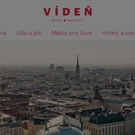
ura
Jídlo a pití
Město pro život
Hotely a ces
Výsledky hledání zobrazit 