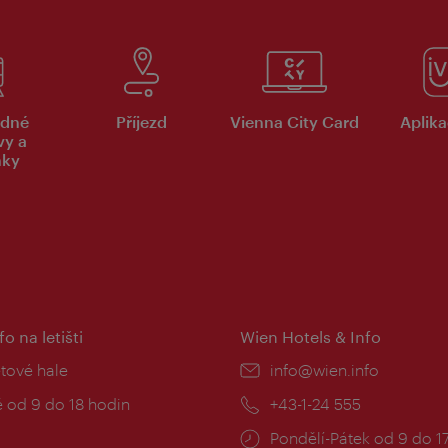
dné
Příjezd
Vienna City Card
Aplika
vy a
nky
fo na letišti
Wien Hotels & Info
:
etové hale
E-
info@wien.info
mail:
zní
 od 9 do 18 hodin
Telefon:
+43-1-24 555
Provozní
Pondělí-Pátek od 9 do 1