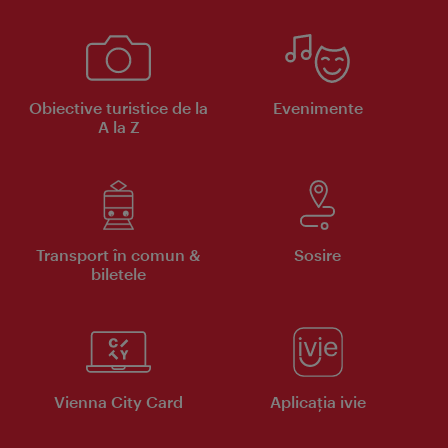
Obiective turistice de la
Evenimente
A la Z
Transport în comun &
Sosire
biletele
Vienna City Card
Aplicaţia ivie