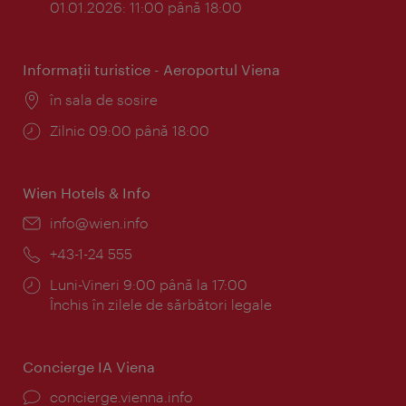
01.01.2026: 11:00 până 18:00
Informaţii turistice - Aeroportul Viena
Locul:
în sala de sosire
Program:
Zilnic 09:00 până 18:00
Wien Hotels & Info
E-
info@wien.info
mail:
Telefon:
+43-1-24 555
Program:
Luni-Vineri 9:00 până la 17:00
Închis în zilele de sărbători legale
Concierge IA Viena
concierge.vienna.info