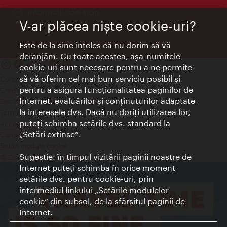
Informații non-stop
V-ar plăcea nişte cookie-uri?
Este de la sine înţeles că nu dorim să vă
deranjăm. Cu toate acestea, aşa-numitele
cookie-uri sunt necesare pentru a ne permite
să vă oferim cel mai bun serviciu posibil şi
Contact
pentru a asigura funcţionalitatea paginilor de
Credits
Internet, evaluărilor şi conţinuturilor adaptate
Declaraţie privind protecţia datelor
la interesele dvs. Dacă nu doriţi utilizarea lor,
Terms of Use
puteţi schimba setările dvs. standard la
Accesibilitate
„Setări extinse“.
Contact presa
Setări module cookie
Sugestie: în timpul vizitării paginii noastre de
© Copyright Wien Tourismus
Internet puteţi schimba în orice moment
setările dvs. pentru cookie-uri, prin
intermediul linkului „Setările modulelor
cookie“ din subsol, de la sfârşitul paginii de
Internet.