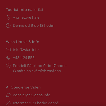
Tourist-Info na letišti
Místo:
v příletové hale
Provozní
Denně od 9 do 18 hodin
doba:
Wien Hotels & Info
E-
info@wien.info
mail:
Telefon:
+43-1-24 555
Provozní
Pondělí-Pátek od 9 do 17 hodin
doba:
O státních svátcích zavřeno
AI Concierge Vídeň
concierge.vienna.info
Informace 24 hodin denně