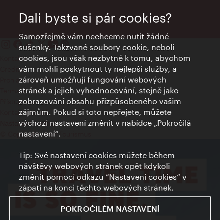
Dali byste si pár cookies?
Samozřejmě vám nechceme nutit žádné
sušenky. Takzvané soubory cookie, neboli
cookies, jsou však nezbytné k tomu, abychom
Kontakty
vám mohli poskytnout ty nejlepší služby, a
Credits
zároveň umožňují fungování webových
Prohlášení o ochraně osobních údajů
stránek a jejich vyhodnocování, stejně jako
Terms of Use
zobrazování obsahu přizpůsobeného vašim
Přístupnost
zájmům. Pokud si toto nepřejete, můžete
Kontakt pro tisk
výchozí nastavení změnit v nabídce „Pokročilá
Nastavení cookies
nastavení“.
© Copyright Wien Tourismus
Tip: Své nastavení cookies můžete během
návštěvy webových stránek opět kdykoli
změnit pomocí odkazu “Nastavení cookies” v
zápatí na konci těchto webových stránek.
POKROČILÉM NASTAVENÍ