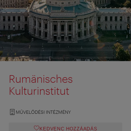
Rumänisches
Kulturinstitut
MŰVELŐDÉSI INTÉZMÉNY
KEDVENC HOZZÁADÁS