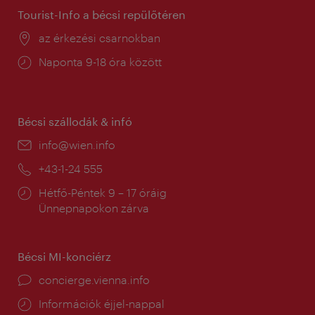
Tourist-Info a bécsi repülőtéren
Helyszín:
az érkezési csarnokban
Nyitva
Naponta 9-18 óra között
tartás:
Bécsi szállodák & infó
E-
info@wien.info
mail:
Telefon:
+43-1-24 555
Nyitva
Hétfő-Péntek 9 – 17 óráig
tartás:
Ünnepnapokon zárva
Bécsi MI-konciérz
concierge.vienna.info
Információk éjjel-nappal