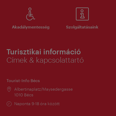
Akadálymentesség
Szolgáltatásaink
Turisztikai információ
Címek & kapcsolattartó
Tourist-Info Bécs
Helyszín:
Albertinaplatz/Maysedergasse
1010 Bécs
Nyitva
Naponta 9-18 óra között
tartás: