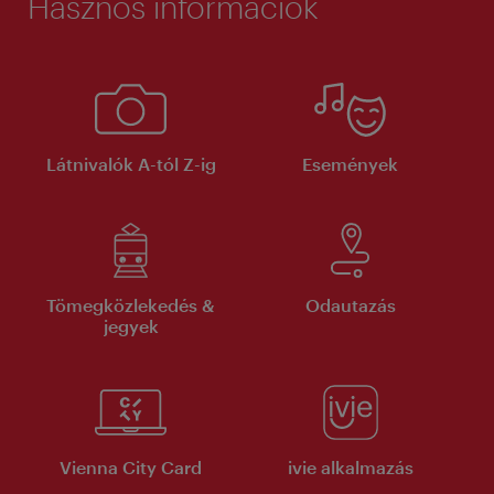
Hasznos információk
Látnivalók A-tól Z-ig
Események
Tömegközlekedés &
Odautazás
jegyek
Vienna City Card
ivie alkalmazás