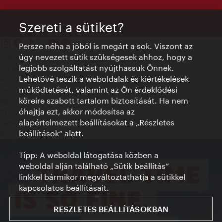
Szereti a sütiket?
Persze néha a jóból is megárt a sok. Viszont az
úgy nevezett sütik szükségesek ahhoz, hogy a
Kapcsolat
legjobb szolgáltatást nyújthassuk Önnek.
Credits
Lehetővé teszik a weboldalak és kiértékelések
Adatvédelmi nyilatkozat
működtetését, valamint az Ön érdeklődési
Terms of Use
köreire szabott tartalom biztosítását. Ha nem
Megközelíthetőség
óhajtja ezt, akkor módosítsa az
Sajtókapcsolat
alapértelmezett beállításokat a „Részletes
Sütik beállítása
beállítások“ alatt.
© Copyright WienTourismus
Tipp: A weboldal látogatása közben a
weboldal alján található „Sütik beállítás”
linkkel bármikor megváltoztathatja a sütikkel
kapcsolatos beállításait.
RESZLETES BEÁLLÍTÁSOKBAN