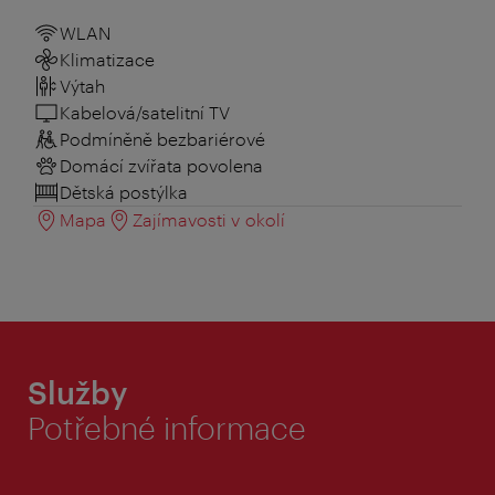
WLAN
Klimatizace
Výtah
Kabelová/satelitní TV
Podmíněně bezbariérové
Domácí zvířata povolena
Dětská postýlka
Mapa
Zajímavosti v okolí
Služby
Potřebné informace