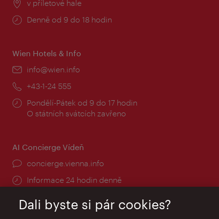
Místo:
v příletové hale
Provozní
Denně od 9 do 18 hodin
doba:
Wien Hotels & Info
E-
info@wien.info
mail:
Telefon:
+43-1-24 555
Provozní
Pondělí-Pátek od 9 do 17 hodin
doba:
O státních svátcích zavřeno
AI Concierge Vídeň
concierge.vienna.info
Informace 24 hodin denně
Dali byste si pár cookies?