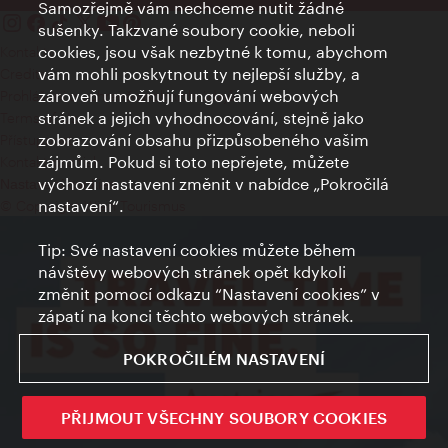
Samozřejmě vám nechceme nutit žádné
sušenky. Takzvané soubory cookie, neboli
cookies, jsou však nezbytné k tomu, abychom
Kontakty
vám mohli poskytnout ty nejlepší služby, a
Credits
zároveň umožňují fungování webových
Prohlášení o ochraně osobních údajů
stránek a jejich vyhodnocování, stejně jako
Terms of Use
zobrazování obsahu přizpůsobeného vašim
Přístupnost
zájmům. Pokud si toto nepřejete, můžete
Kontakt pro tisk
výchozí nastavení změnit v nabídce „Pokročilá
Nastavení cookies
nastavení“.
© Copyright Wien Tourismus
Tip: Své nastavení cookies můžete během
návštěvy webových stránek opět kdykoli
změnit pomocí odkazu “Nastavení cookies” v
zápatí na konci těchto webových stránek.
POKROČILÉM NASTAVENÍ
PŘIJMOUT VŠECHNY SOUBORY COOKIES