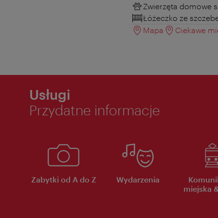
Zwierzęta domowe s
Łóżeczko ze szczeb
Mapa
Ciekawe mie
Usługi
Przydatne informacje
Zabytki od A do Z
Wydarzenia
Komuni
miejska &