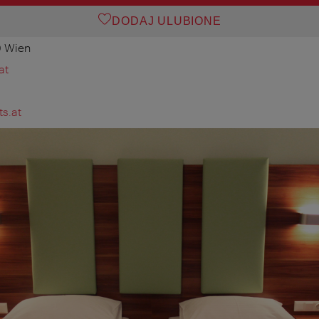
DODAJ ULUBIONE
0 Wien
at
s.at