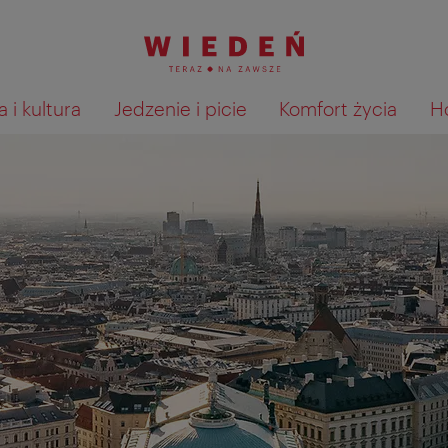
 i kultura
Jedzenie i picie
Komfort życia
H
Pokaż na mapie wyniki wyszu