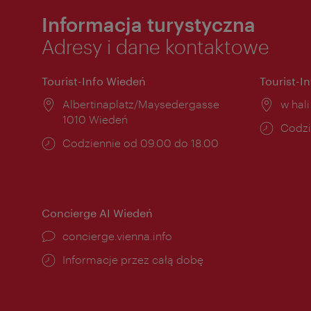
Informacja turystyczna
Adresy i dane kontaktowe
Tourist-Info Wiedeń
Tourist-I
Miejsce:
Albertinaplatz/Maysedergasse
Miejs
w hal
1010 Wiedeń
Godzi
Codzi
Godziny
Codziennie od 09.00 do 18.00
otwar
otwarcia:
Concierge AI Wiedeń
concierge.vienna.info
Informacje przez całą dobę