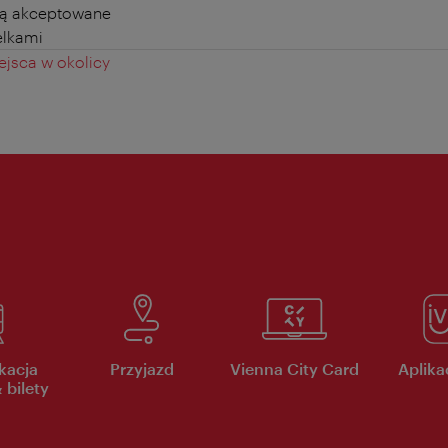
ą akceptowane
elkami
jsca w okolicy
kacja
Przyjazd
Vienna City Card
Aplikac
 bilety