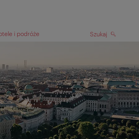
otele i podróże
Szukaj
SZUKAJ
kiwania