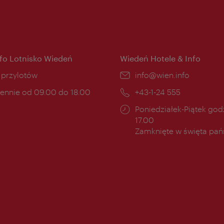
nfo Lotnisko Wiedeń
Wiedeń Hotele & Info
ce:
i przylotów
E-
info@wien.info
mail:
ny
ennie od 09.00 do 18.00
Telefon:
+43-1-24 555
cia:
Godziny
Poniedziałek-Piątek godz
otwarcia:
17.00
Zamknięte w święta pa