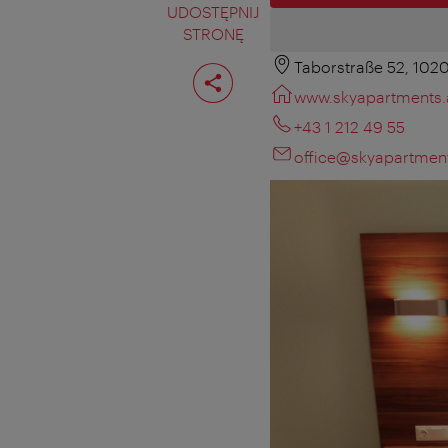
UDOSTĘPNIJ
STRONĘ
Taborstraße 52, 102
Podziel
stronę
www.skyapartments.
+43 1 212 49 55
office@skyapartment