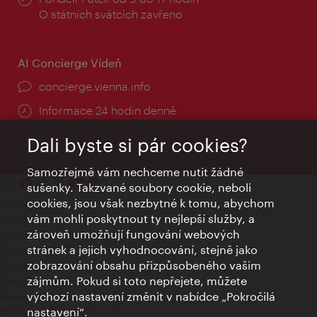
doba:
O státních svátcích zavřeno
AI Concierge Vídeň
concierge.vienna.info
Informace 24 hodin denně
Dali byste si pár cookies?
Samozřejmě vám nechceme nutit žádné
sušenky. Takzvané soubory cookie, neboli
cookies, jsou však nezbytné k tomu, abychom
Kontakty
vám mohli poskytnout ty nejlepší služby, a
Credits
zároveň umožňují fungování webových
Prohlášení o ochraně osobních údajů
stránek a jejich vyhodnocování, stejně jako
Terms of Use
zobrazování obsahu přizpůsobeného vašim
Přístupnost
zájmům. Pokud si toto nepřejete, můžete
Kontakt pro tisk
výchozí nastavení změnit v nabídce „Pokročilá
Nastavení cookies
nastavení“.
© Copyright Wien Tourismus