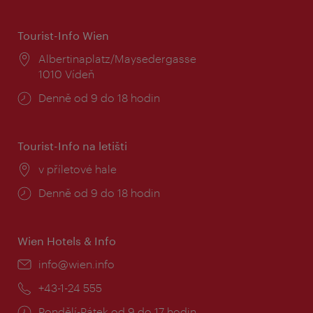
Tourist-Info Wien
Místo:
Albertinaplatz/Maysedergasse
1010 Vídeň
Provozní
Denně od 9 do 18 hodin
doba:
Tourist-Info na letišti
Místo:
v příletové hale
Provozní
Denně od 9 do 18 hodin
doba:
Wien Hotels & Info
E-
info@wien.info
mail:
Telefon:
+43-1-24 555
Provozní
Pondělí-Pátek od 9 do 17 hodin