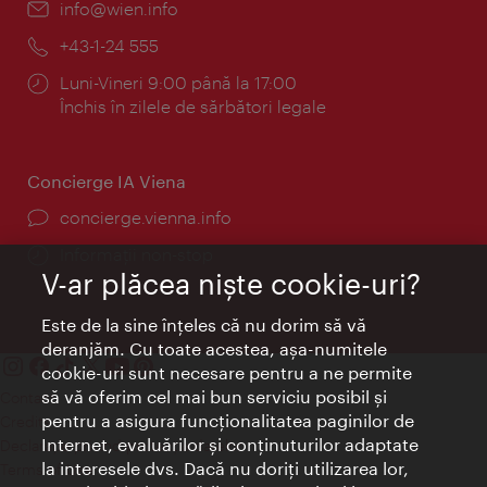
E-
info@wien.info
mail:
Telefon:
+43-1-24 555
Program:
Luni-Vineri 9:00 până la 17:00
Închis în zilele de sărbători legale
Concierge IA Viena
concierge.vienna.info
Informații non-stop
V-ar plăcea nişte cookie-uri?
Este de la sine înţeles că nu dorim să vă
deranjăm. Cu toate acestea, aşa-numitele
cookie-uri sunt necesare pentru a ne permite
să vă oferim cel mai bun serviciu posibil şi
Contact
pentru a asigura funcţionalitatea paginilor de
Credits
Internet, evaluărilor şi conţinuturilor adaptate
Declaraţie privind protecţia datelor
la interesele dvs. Dacă nu doriţi utilizarea lor,
Terms of Use