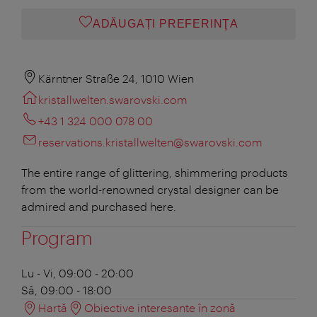
ADĂUGAȚI PREFERINŢA
Kärntner Straße 24, 1010 Wien
kristallwelten.swarovski.com
+43 1 324 000 078 00
reservations.kristallwelten@swarovski.com
The entire range of glittering, shimmering products
from the world-renowned crystal designer can be
admired and purchased here.
Program
Lu - Vi, 09:00 - 20:00
Sâ, 09:00 - 18:00
Hartă
Obiective interesante în zonă