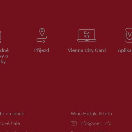
dné
Příjezd
Vienna City Card
Aplika
vy a
nky
fo na letišti
Wien Hotels & Info
:
etové hale
E-
info@wien.info
mail: