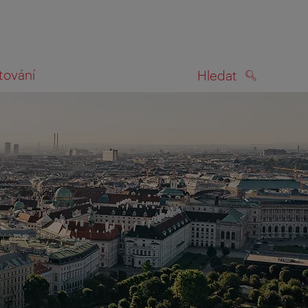
tování
Hledat
HLEDAT
na mapě