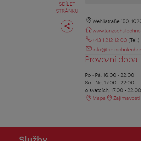
SDÍLET
STRÁNKU
Rozdělit
Wehlistraße 150, 10
stranu
www.tanzschulechris
+43 1 212 12 00
(Tel.)
info@tanzschulechris
Provozní doba
Po - Pá, 16:00 - 22:00
So - Ne, 17:00 - 22:00
o svátcích, 17:00 - 22:0
Mapa
Zajímavosti 
Služby