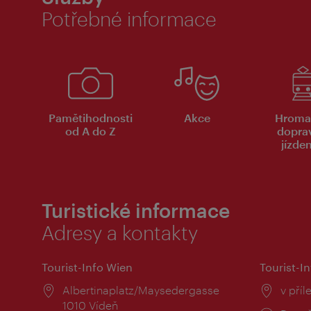
Potřebné informace
Pamětihodnosti
Akce
Hroma
od A do Z
dopra
jízde
Turistické informace
Adresy a kontakty
Tourist-Info Wien
Tourist-In
Místo:
Albertinaplatz/Maysedergasse
Místo
v příl
1010 Vídeň