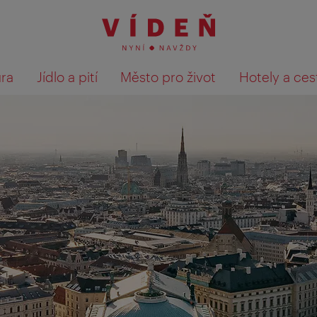
ura
Jídlo a pití
Město pro život
Hotely a ces
Výsledky hledání zobrazit 