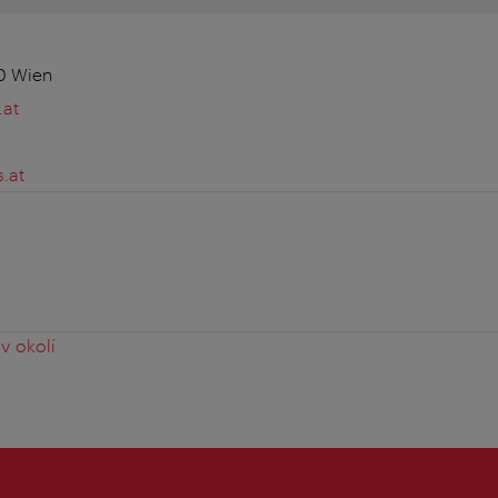
20 Wien
.at
.at
0
v okolí